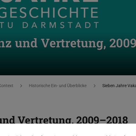
nz und Vertretung, 200
Kontext
Historische Ein- und Überblicke
Sieben Jahre Vak
und Vertretung, 2009–2018