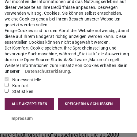
ng der Professur für Kunstgeschichte im
Wir möchten die Informationen und das Nutzungserlebnis auf
dieser Webseite an Ihre Bedürfnisse anpassen. Deswegen
2016, erklärt sich durch die besonderen
verwenden wir sog. Cookies. Sie können selbst entscheiden,
schreibung verhinderten.
welche Cookies genau bei Ihrem Besuch unserer Webseiten
gesetzt werden sollen.
Einige Cookies sind für den Abruf der Website notwendig, damit
nach der Umstellung auf das
diese auf Ihrem Endgerät richtig anzeigen werden kann. Diese
zahlreicher Vakanzen auch im Kernbereich der
essentiellen Cookies können nicht abgewählt werden.
Der Komfort-Cookie speichert Ihre Spracheinstellung und
Zu den drei Fachgebieten in der nun so genannten
bevorzugte Suchmaschine, während „Statistik“ die Auswertung
durch die Open-Source-Statistik-Software „Matomo“ regelt.
tgeschichte: N.N.; Klassische Archäologie:
Weitere Informationen zum Einsatz von Cookies erhalten Sie in
eorie der Architektur GTA: Prof. Werner Durth)
unserer
Datenschutzerklärung
.
inanzierter hinzugetreten. In enger Zusammenarbeit
Nur essentielle
Komfort
bereiche der TU unter der Leitung von Martina
Statistiken
02 Gesellschaftswissenschaften, war es
ALLE AKZEPTIEREN
SPEICHERN & SCHLIESSEN
tädte“ ein von der DFG und dem Land Hessen
 mehrjähriges Forschungsprojekt einzuwerben
Impressum
st auf wenige Jahre beschränkte zusätzliche
inäre Stadtforschung“ ausschreiben, die ab 2009