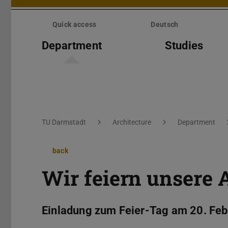
Skip
menu
Quick access
Deutsch
Department
Studies
You are here:
TU Darmstadt
Architecture
Department
back
Wir feiern unsere 
Einladung zum Feier-Tag am 20. Fe