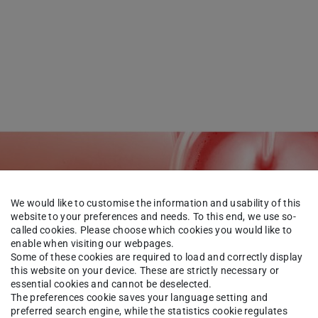
We would like to customise the information and usability of this
website to your preferences and needs. To this end, we use so-
called cookies. Please choose which cookies you would like to
enable when visiting our webpages.
Some of these cookies are required to load and correctly display
this website on your device. These are strictly necessary or
essential cookies and cannot be deselected.
The preferences cookie saves your language setting and
preferred search engine, while the statistics cookie regulates