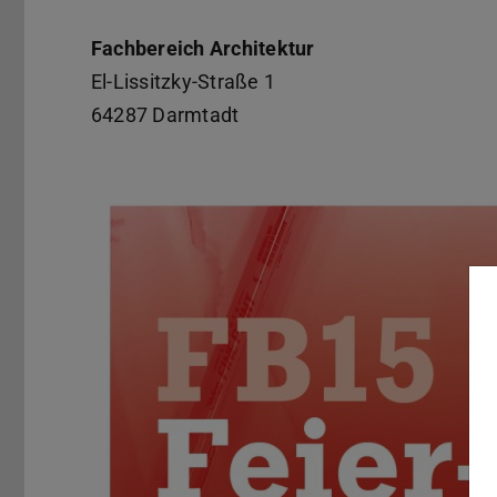
Fachbereich Architektur
El-Lissitzky-Straße 1
64287 Darmtadt