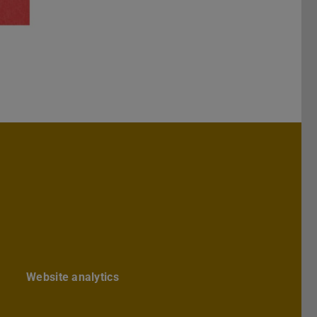
hs Architektur
chbereichs Architektur
te des Fachbereichs Architektur
ube-Kanal des Fachbereich Archite
Website analytics