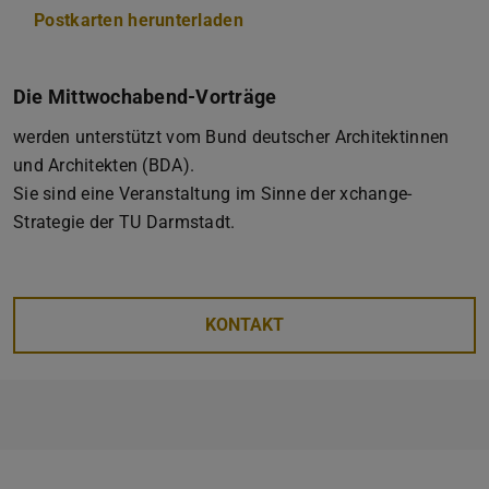
Postkarten herunterladen
(PDF-Datei)
(wird in neuem Tab geöffnet)
Die Mittwochabend-Vorträge
werden unterstützt vom Bund deutscher Architektinnen
und Architekten (BDA).
Sie sind eine Veranstaltung im Sinne der xchange-
Strategie der TU Darmstadt.
KONTAKT