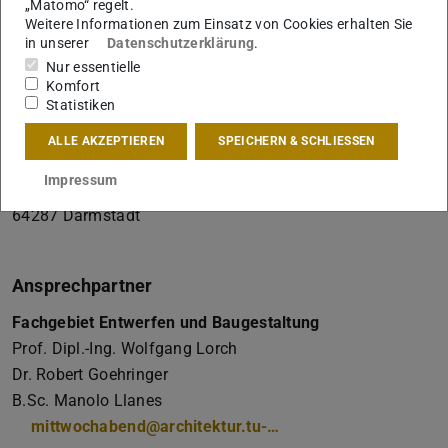
„Matomo“ regelt.
Weitere Informationen zum Einsatz von Cookies erhalten Sie
Universität Darmstadt.
in unserer
Datenschutzerklärung
.
Mehr erfahren
Nur essentielle
Veranstaltungsort
Komfort
Statistiken
Max-Guther-Hörsaal
Gebäude L3|01 Ostteil
ALLE AKZEPTIEREN
SPEICHERN & SCHLIESSEN
Campus Lichtwiese
Impressum
El-Lissitzky-Straße 1
64287 Darmstadt
Ansprechpartner
Fachgebiet Entwerfen und Baugestaltung
Prof. Dipl.-Ing. Wolfgang Lorch
Dr. Robert Goehringer
B.Sc. Manolo Llanes
mittwochabend@architektur.tu-…