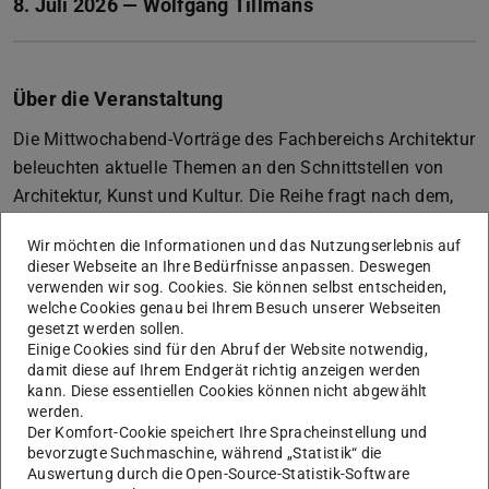
8. Juli 2026 — Wolfgang Tillmans
Über die Veranstaltung
Die Mittwochabend-Vorträge des Fachbereichs Architektur
beleuchten aktuelle Themen an den Schnittstellen von
Architektur, Kunst und Kultur. Die Reihe fragt nach dem,
was heute relevant und wichtig ist – gesellschaftlich,
Wir möchten die Informationen und das Nutzungserlebnis auf
gestalterisch und fachübergreifend. Renommierte
dieser Webseite an Ihre Bedürfnisse anpassen. Deswegen
Persönlichkeiten geben Einblicke in ihre Arbeit und
verwenden wir sog. Cookies. Sie können selbst entscheiden,
welche Cookies genau bei Ihrem Besuch unserer Webseiten
eröffnen neue Perspektiven auf das Bauen und Denken in
gesetzt werden sollen.
unserer Zeit.
Einige Cookies sind für den Abruf der Website notwendig,
damit diese auf Ihrem Endgerät richtig anzeigen werden
Konzipiert und organisiert wird die Reihe von Prof.
kann. Diese essentiellen Cookies können nicht abgewählt
Wolfgang Lorch (Entwerfen und Baugestaltung) und
werden.
seinem Team. Die Vorträge richten sich an die breite
Der Komfort-Cookie speichert Ihre Spracheinstellung und
bevorzugte Suchmaschine, während „Statistik“ die
Öffentlichkeit und sind die meistbesuchte
Auswertung durch die Open-Source-Statistik-Software
studienunabhängige Veranstaltungsreihe der Technischen