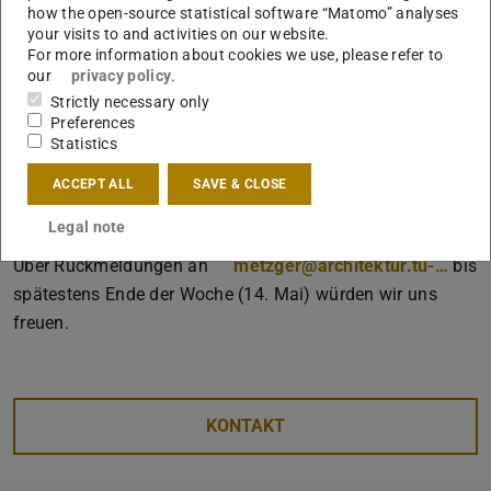
how the open-source statistical software “Matomo” analyses
Dienstag, 19.05.2026, 07:00-08:45
your visits to and activities on our website.
Durchführung:
Dienstag, 19.05.2026, 09:00-13:00
For more information about cookies we use, please refer to
our
privacy policy
.
(Beratung der Studieninteressierten am Stand im Karo V)
Strictly necessary only
Abbau:
Dienstag, 19.05.2026, 13:00-15:00
Preferences
Für den Auf- und Abbau wäre ideal, wenn uns jemand mit
Statistics
Auto helfen könnte, da einige Modelle etc. ins Karo V
ACCEPT ALL
SAVE & CLOSE
gebraucht werden müssen. Fahrt- und Parkkosten werden
Legal note
erstattet.
Über Rückmeldungen an
metzger@architektur.tu-…
bis
spätestens Ende der Woche (14. Mai) würden wir uns
freuen.
KONTAKT