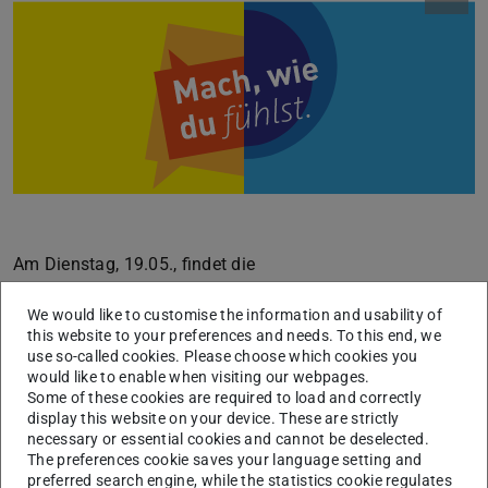
Am Dienstag, 19.05., findet die
Studieninformationsveranstaltung
hobit
im Karo V
We would like to customise the information and usability of
statt. Für die Durchführung des Beitrags des Fachbereichs
this website to your preferences and needs. To this end, we
Architektur suchen wir noch Studierende, die uns gegen
use so-called cookies. Please choose which cookies you
Bezahlung beim Auf- und Abbau und bei der Beratung am
would like to enable when visiting our webpages.
Some of these cookies are required to load and correctly
Stand unterstützen können.
display this website on your device. These are strictly
necessary or essential cookies and cannot be deselected.
Hier die genauen Termine:
The preferences cookie saves your language setting and
Aufbau im Karo 5:
Montag, 18.05.2026, 15:00-17:00 und
preferred search engine, while the statistics cookie regulates