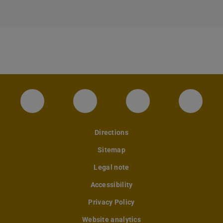
Instagram-Seite des Fachbereichs Archite
LinkedIn-Profil des Fachbereic
Facebook-Seite de
YouTub
Directions
Sitemap
Legal note
Accessibility
Privacy Policy
Website analytics