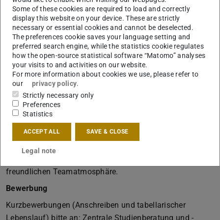
Schüler:innengruppen etwa im Rahmen von
Some of these cookies are required to load and correctly
CampusTouren.
display this website on your device. These are strictly
necessary or essential cookies and cannot be deselected.
Anforderungen
The preferences cookie saves your language setting and
preferred search engine, while the statistics cookie regulates
Gesucht werden Studierende mit Interesse an der
how the open-source statistical software “Matomo” analyses
Vermittlung von Inhalten für Schüler:innen, einer
your visits to and activities on our website.
eigenverantwortlichen und gewissenhaften Arbeitsweise
For more information about cookies we use, please refer to
our
privacy policy
.
sowie ausgeprägter Kommunikationskompetenz und
Strictly necessary only
Freude am Kontakt mit Menschen.
Preferences
Statistics
Angebot
ACCEPT ALL
SAVE & CLOSE
Die Stelle bietet eine vergütete didaktische und inhaltliche
Schulung in zwei Modulen, flexible Arbeitszeiten sowie
Legal note
eigenständiges und kreatives Arbeiten in einer
freundlichen Teamatmosphäre.
Bewerbung
Kurzbewerbungen (Anschreiben und tabellarischer
Lebenslauf) bitte an: Zentrale Studienberatung und -