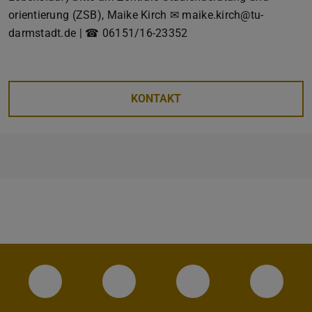
orientierung (ZSB), Maike Kirch ✉ maike.kirch@tu-
darmstadt.de | ☎ 06151/16-23352
KONTAKT
Instagram-Seite des Fachbereichs Archite
LinkedIn-Profil des Fachbereic
Facebook-Seite de
YouTub