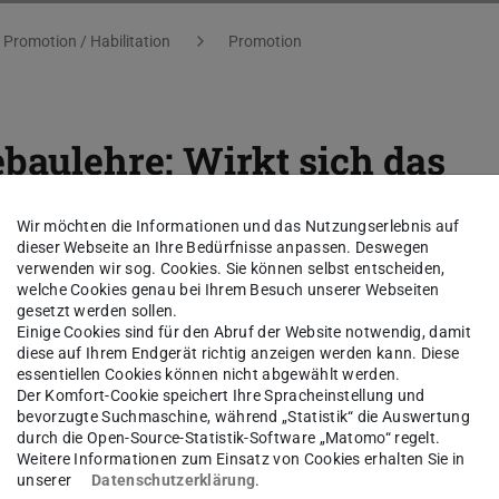
Promotion / Habilitation
Promotion
ebaulehre: Wirkt sich das
e Krisen veränderte
Wir möchten die Informationen und das Nutzungserlebnis auf
uf die Städtebaulehre an de
dieser Webseite an Ihre Bedürfnisse anpassen. Deswegen
verwenden wir sog. Cookies. Sie können selbst entscheiden,
welche Cookies genau bei Ihrem Besuch unserer Webseiten
erden Studierende auf
gesetzt werden sollen.
Einige Cookies sind für den Abruf der Website notwendig, damit
derungen ausreichend
diese auf Ihrem Endgerät richtig anzeigen werden kann. Diese
essentiellen Cookies können nicht abgewählt werden.
Der Komfort-Cookie speichert Ihre Spracheinstellung und
bevorzugte Suchmaschine, während „Statistik“ die Auswertung
durch die Open-Source-Statistik-Software „Matomo“ regelt.
Weitere Informationen zum Einsatz von Cookies erhalten Sie in
unserer
Datenschutzerklärung
.