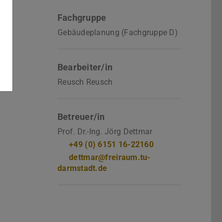
Fachgruppe
Gebäudeplanung (Fachgruppe D)
Bearbeiter/in
Reusch Reusch
Betreuer/in
Prof. Dr.-Ing. Jörg Dettmar
+49 (0) 6151 16-22160
dettmar@freiraum.tu-
darmstadt.de