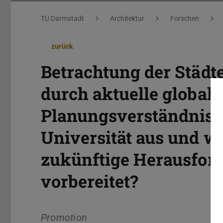
Sie befinden sich hier:
TU Darmstadt
Architektur
Forschen
zurück
Betrachtung der Städt
durch aktuelle global
Planungsverständnis a
Universität aus und w
zukünftige Herausfor
vorbereitet?
Promotion