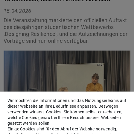
15.04.2026
Die Veranstaltung markierte den offiziellen Auftakt
des diesjährigen studentischen Wettbewerbs
‚Designing Resilience‘, und die Aufzeichnungen der
Vorträge sind nun online verfügbar.
Wir möchten die Informationen und das Nutzungserlebnis auf
dieser Webseite an Ihre Bedürfnisse anpassen. Deswegen
verwenden wir sog. Cookies. Sie können selbst entscheiden,
welche Cookies genau bei Ihrem Besuch unserer Webseiten
gesetzt werden sollen.
Einige Cookies sind für den Abruf der Website notwendig,
Die Aufzeichnungen der Vorträge der Tagung
‚Designing