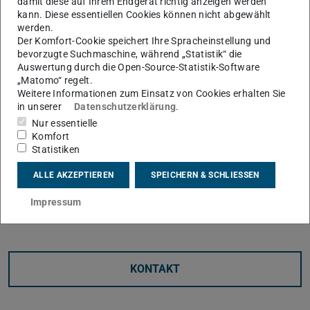
damit diese auf Ihrem Endgerät richtig anzeigen werden
Resilience‘
sind nun in der Mediathek des
kann. Diese essentiellen Cookies können nicht abgewählt
werden.
Kompetenzzentrums Resiliente Stadt online verfügbar.
Der Komfort-Cookie speichert Ihre Spracheinstellung und
Die Videos dienen in erster Linie der Unterstützung der
bevorzugte Suchmaschine, während „Statistik“ die
Auswertung durch die Open-Source-Statistik-Software
Studierenden, die am diesjährigen Entwurfswettbewerb
„Matomo“ regelt.
„Design Resilience Global 2026“
teilnehmen, stehen
Weitere Informationen zum Einsatz von Cookies erhalten Sie
in unserer
Datenschutzerklärung
.
jedoch auch der interessierten Öffentlichkeit zur
Nur essentielle
Verfügung. Sie vereinen vielfältige Perspektiven aus
Komfort
Forschung und Praxis und bieten wertvolle Einblicke in
Statistiken
Herausforderungen und Ansätze zur Gestaltung resilienter
ALLE AKZEPTIEREN
SPEICHERN & SCHLIESSEN
Städte.
Impressum
Die Videos können
hier
angesehen werden.
KONTAKT