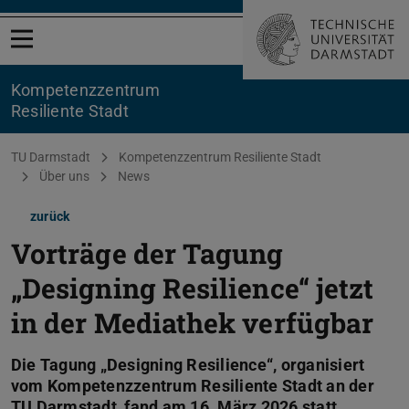
Menü öffnen
Kompetenzzentrum
Resiliente Stadt
Sie befinden sich hier:
TU Darmstadt
Kompetenzzentrum Resiliente Stadt
Über uns
News
zurück
Vorträge der Tagung
„Designing Resilience“ jetzt
in der Mediathek verfügbar
Die Tagung „Designing Resilience“, organisiert
vom Kompetenzzentrum Resiliente Stadt an der
TU Darmstadt, fand am 16. März 2026 statt