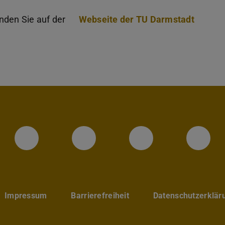
inden Sie auf der
Webseite der TU Darmstadt
Instagram-Seite des Fachbereic
LinkedIn-Profil des Fa
Facebook-Sei
YouT
Impressum
Barrierefreiheit
Datenschutzerklär