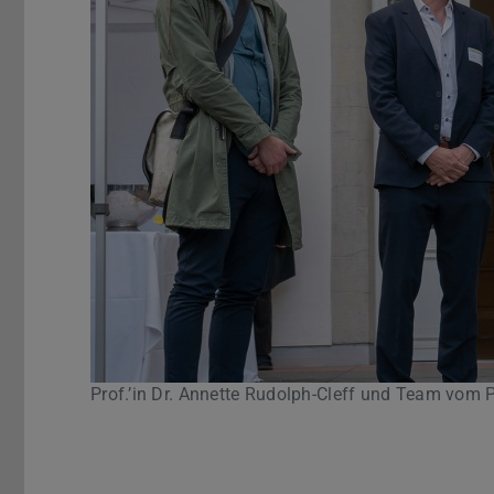
Zurück
Prof.’in Dr. Annette Rudolph-Cleff und Team vom
Pause