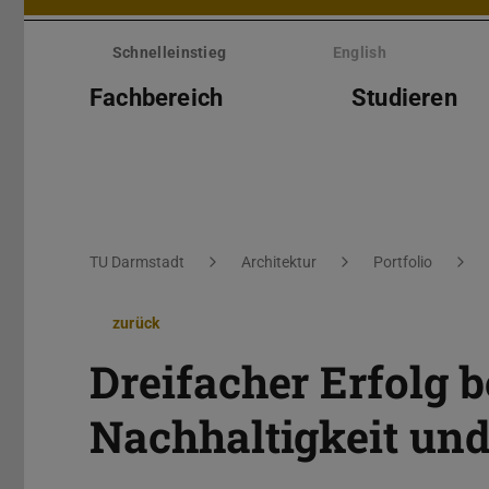
Menü
überspringen
Schnelleinstieg
English
Fachbereich
Studieren
Sie befinden sich hier:
TU Darmstadt
Architektur
Portfolio
zurück
Dreifacher Erfolg b
Nachhaltigkeit und 