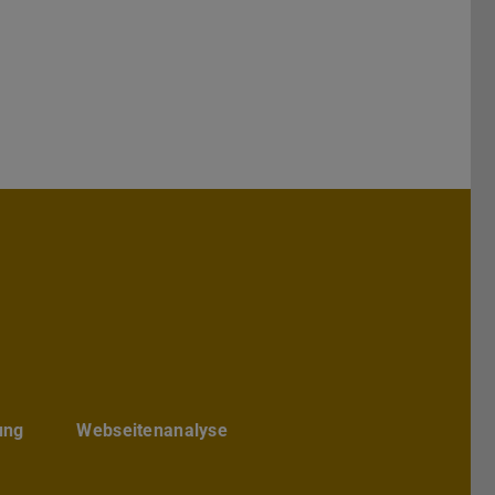
hs Architektur
chbereichs Architektur
te des Fachbereichs Architektur
ube-Kanal des Fachbereich Archite
ung
Webseitenanalyse