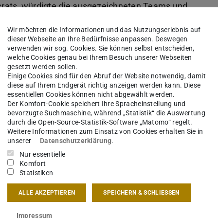
ndsrats, würdigte die ausgezeichneten Teams und
em Forum interdisziplinäre Forschung der TU
Wir möchten die Informationen und das Nutzungserlebnis auf
dieser Webseite an Ihre Bedürfnisse anpassen. Deswegen
verwenden wir sog. Cookies. Sie können selbst entscheiden,
ereich Architektur im Überblick:
welche Cookies genau bei Ihrem Besuch unserer Webseiten
gesetzt werden sollen.
Einige Cookies sind für den Abruf der Website notwendig, damit
diese auf Ihrem Endgerät richtig anzeigen werden kann. Diese
le Prozesskette zur Wiederverwendung von
essentiellen Cookies können nicht abgewählt werden.
Der Komfort-Cookie speichert Ihre Spracheinstellung und
egleitende Ökobilanz zeigt, dass durch die
bevorzugte Suchmaschine, während „Statistik“ die Auswertung
durch die Open-Source-Statistik-Software „Matomo“ regelt.
reibhausgasemissionen um rund 65 % reduziert
Weitere Informationen zum Einsatz von Cookies erhalten Sie in
näre Kooperation konnte ein Folgeprojekt mit
unserer
Datenschutzerklärung
.
werden.
Projektbeteiligte:
Digital Design Unit:
Nur essentielle
Komfort
Max Benjamin Eschenbach; Fachgebiet Entwerfen
Statistiken
, Dipl.-Ing. Anne-Kristin Wagner
ALLE AKZEPTIEREN
SPEICHERN & SCHLIESSEN
Impressum