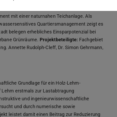
ersensible Stadtentwicklung verbindet
nt mit einer naturnahen Teichanlage. Als
ür wassersensitives Quartiersmanagement zeigt es
adt belegen erhebliches Einsparpotenzial bei
 urbane Grünräume.
Projektbeteiligte:
Fachgebiet
-Ing. Annette Rudolph-Cleff, Dr. Simon Gehrmann,
aftliche Grundlage für ein Holz-Lehm-
 Lehm erstmals zur Lastabtragung
nstruktive und ingenieurwissenschaftliche
ersucht und durch numerische sowie
jekt leistet damit einen Beitrag zur Reduzierung