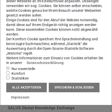
dieser Webseite an Ihre Bedürfnisse anpassen. Deswegen
We think there is an important role for visualizing health
verwenden wir sog. Cookies. Sie können selbst entscheiden,
welche Cookies genau bei Ihrem Besuch unserer Webseiten
inequities in, and for, urban planning. Diagrams, sketches,
gesetzt werden sollen.
drawings, charts, maps, virtual or physical models,
Einige Cookies sind für den Abruf der Website notwendig,
renderings, photographs or videos can all be relevant
damit diese auf Ihrem Endgerät richtig anzeigen werden
kann. Diese essentiellen Cookies können nicht abgewählt
tools to help show existing health inequities and the
werden.
impact urban planning may have on diminishing health
Der Komfort-Cookie speichert Ihre Spracheinstellung und
inequities.
bevorzugte Suchmaschine, während „Statistik“ die
Auswertung durch die Open-Source-Statistik-Software
„Matomo“ regelt.
Weitere Informationen zum Einsatz von Cookies erhalten Sie
With this Call for Contributions, we want hear from a
in unserer
Datenschutzerklärung
.
range of actors who are involved in the role of
Nur essentielle
Komfort
visualisation in urban planning for health equity.
Statistiken
ALLE AKZEPTIEREN
SPEICHERN & SCHLIESSEN
Cities & Health Global Knowledge Partners are:
Impressum
International Society for Urban Health (ISUH)
SALUS Global Knowledge Exchange