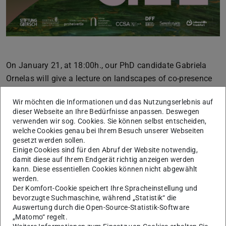
On January 21, at 18:00h., our PhD candidate Gabriela
Ornelas will give a lecture on landscapes of co-presence
in cities:
Wir möchten die Informationen und das Nutzungserlebnis auf
dieser Webseite an Ihre Bedürfnisse anpassen. Deswegen
verwenden wir sog. Cookies. Sie können selbst entscheiden,
Public spaces full of life are the dream of most urban
welche Cookies genau bei Ihrem Besuch unserer Webseiten
planners. Since the 1960s, this theme has gained
gesetzt werden sollen.
Einige Cookies sind für den Abruf der Website notwendig,
momentum and broadened the understanding that urban
damit diese auf Ihrem Endgerät richtig anzeigen werden
design can impact the use of streets, parks, squares, and
kann. Diese essentiellen Cookies können nicht abgewählt
sidewalks. The liveliness of a public space relies on
werden.
Der Komfort-Cookie speichert Ihre Spracheinstellung und
distinct motives for people to leave home in different
bevorzugte Suchmaschine, während „Statistik“ die
times of the day and the adequacy of available physical
Auswertung durch die Open-Source-Statistik-Software
„Matomo“ regelt.
features. Not only its aesthetic composition, but also the