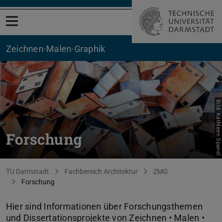
Menü öffnen
Zeichnen·Malen·Graphik
Bild: Kathleen Spanel
Forschung
Sie befinden sich hier:
TU Darmstadt
Fachbereich Architektur
ZMG
Forschung
Hier sind Informationen über Forschungsthemen
und Dissertationsprojekte von Zeichnen • Malen •