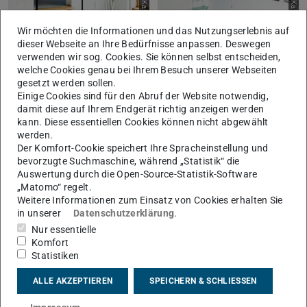
Bild: Katrin Heyer
Bild: Katrin Heyer
Wir möchten die Informationen und das Nutzungserlebnis auf
dieser Webseite an Ihre Bedürfnisse anpassen. Deswegen
verwenden wir sog. Cookies. Sie können selbst entscheiden,
welche Cookies genau bei Ihrem Besuch unserer Webseiten
gesetzt werden sollen.
Einige Cookies sind für den Abruf der Website notwendig,
damit diese auf Ihrem Endgerät richtig anzeigen werden
kann. Diese essentiellen Cookies können nicht abgewählt
werden.
Bild: Katrin Heyer
Bild: Katrin Heyer
Der Komfort-Cookie speichert Ihre Spracheinstellung und
bevorzugte Suchmaschine, während „Statistik“ die
Auswertung durch die Open-Source-Statistik-Software
„Matomo“ regelt.
Weitere Informationen zum Einsatz von Cookies erhalten Sie
in unserer
Datenschutzerklärung
.
Nur essentielle
Klaus Meier | Galerie
Komfort
Statistiken
Klaus Meier | Im Mondlicht
ALLE AKZEPTIEREN
SPEICHERN & SCHLIESSEN