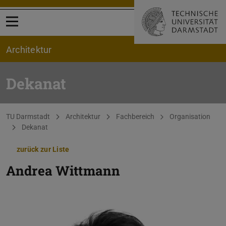
Menü öffnen
Architektur
Dekanat
Sie befinden sich hier:
TU Darmstadt
Architektur
Fachbereich
Organisation
Dekanat
zurück zur Liste
Andrea Wittmann