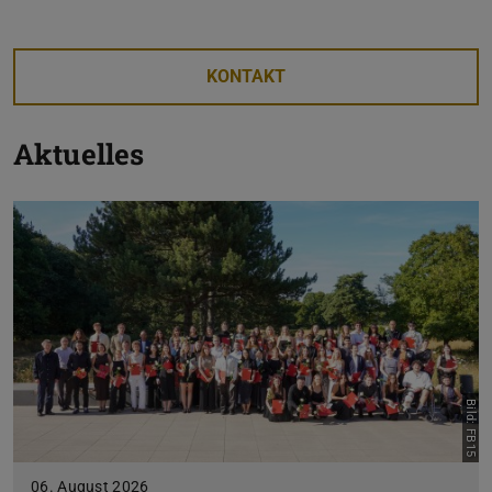
KONTAKT
Zurück
V
Aktuelles
Bild: FB15
06. August 2026