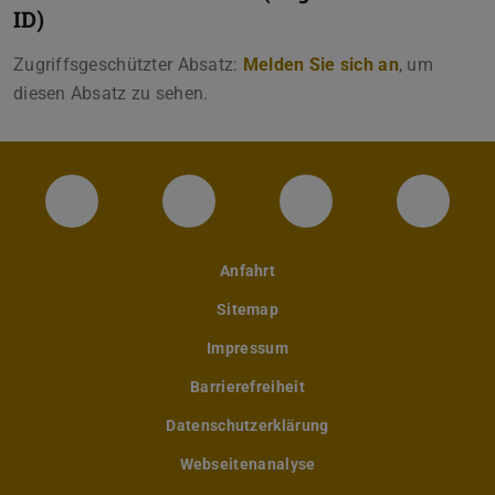
ID)
Zugriffsgeschützter Absatz:
Melden Sie sich an
, um
diesen Absatz zu sehen.
Instagram-Seite des Fachbereichs Archite
LinkedIn-Profil des Fachbereic
Facebook-Seite de
YouTub
Anfahrt
Sitemap
Impressum
Barrierefreiheit
Datenschutzerklärung
Webseitenanalyse