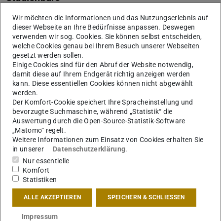
Informationen für Studierende
Wir möchten die Informationen und das Nutzungserlebnis auf
Mehr erfahren
dieser Webseite an Ihre Bedürfnisse anpassen. Deswegen
verwenden wir sog. Cookies. Sie können selbst entscheiden,
welche Cookies genau bei Ihrem Besuch unserer Webseiten
gesetzt werden sollen.
Einige Cookies sind für den Abruf der Website notwendig,
damit diese auf Ihrem Endgerät richtig anzeigen werden
kann. Diese essentiellen Cookies können nicht abgewählt
werden.
Bild: Jacob Philipp Weise
Der Komfort-Cookie speichert Ihre Spracheinstellung und
bevorzugte Suchmaschine, während „Statistik“ die
Auswertung durch die Open-Source-Statistik-Software
„Matomo“ regelt.
Weitere Informationen zum Einsatz von Cookies erhalten Sie
in unserer
Datenschutzerklärung
.
Nur essentielle
Fachgebiete
Komfort
Statistiken
Von den historischen Grundlagen bis zur Gebäudetechnik
Mehr erfahren
ALLE AKZEPTIEREN
SPEICHERN & SCHLIESSEN
Impressum