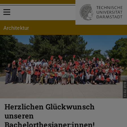
Menü öffnen
Architektur
Zurück
Vor
Bild: FB15
Herzlichen Glückwunsch
unseren
Bachelorthesianer:innen!