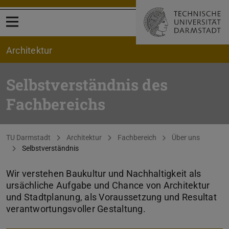
Menü öffnen
Architektur
Selbstverständnis des
Fachbereichs
Sie befinden sich hier:
TU Darmstadt
Architektur
Fachbereich
Über uns
Selbstverständnis
Wir verstehen Baukultur und Nachhaltigkeit als
ursächliche Aufgabe und Chance von Architektur
und Stadtplanung, als Voraussetzung und Resultat
verantwortungsvoller Gestaltung.