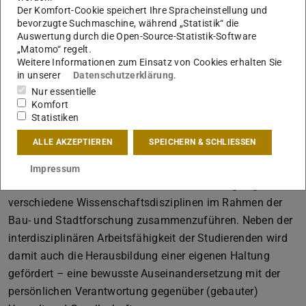
einen substanziellen Beitrag der Architektur zum
Der Komfort-Cookie speichert Ihre Spracheinstellung und
gesellschaftlichen Diskurs dar.
bevorzugte Suchmaschine, während „Statistik“ die
Auswertung durch die Open-Source-Statistik-Software
In der universitären Auseinandersetzung mit Architektur,
„Matomo“ regelt.
Stadt und Freiraum und deren Geschichte werden das
Weitere Informationen zum Einsatz von Cookies erhalten Sie
in unserer
Datenschutzerklärung
.
Wissen und die Methoden einer nachhaltigen und damit
Nur essentielle
zukunftsgerichteten Baukultur erarbeitet,
Komfort
weiterentwickelt und vermittelt.
Als Katalysator
Statistiken
zwischen technischer Spezialisierung, gesellschaftlicher
ALLE AKZEPTIEREN
SPEICHERN & SCHLIESSEN
Verantwortung, künstlerischer Gestaltung, kritischer
Reflektion und kultureller Transformation ist der
Impressum
Fachbereich Architektur in besonderer Weise geeignet,
verschiedene Wissenschaftsdisziplinen im Rahmen der
Bau- und Stadtforschung zusammenzuführen. Neben der
interdisziplinären Arbeitsfähigkeit der Studierenden wird
damit auch die Herausbildung einer eigenen Haltung
gefördert – eine bewusste Auseinandersetzung mit der
persönlichen Verantwortung gegenüber (gebauter)