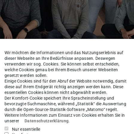
Wir möchten die Informationen und das Nutzungserlebnis auf
dieser Webseite an Ihre Bedürfnisse anpassen. Deswegen
verwenden wir sog. Cookies. Sie können selbst entscheiden,
welche Cookies genau bei Ihrem Besuch unserer Webseiten
gesetzt werden sollen.
Einige Cookies sind für den Abruf der Website notwendig, damit
Organisation
Fachschaft
diese auf Ihrem Endgerät richtig anzeigen werden kann. Diese
essentiellen Cookies können nicht abgewählt werden.
Der Komfort-Cookie speichert Ihre Spracheinstellung und
bevorzugte Suchmaschine, während „Statistik“ die Auswertung
durch die Open-Source-Statistik-Software „Matomo“ regelt.
hrenamtlich engagierten Studierenden,
Weitere Informationen zum Einsatz von Cookies erhalten Sie in
unserer
Datenschutzerklärung
.
 die Interessen der Studierenden des
Nur essentielle
nen und auf Veranstaltungen zu