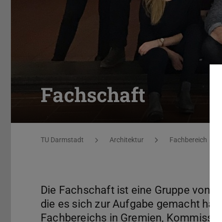
Fachschaft
Sie befinden sich hier:
TU Darmstadt
Architektur
Fachbereich
Die Fachschaft ist eine Gruppe von e
die es sich zur Aufgabe gemacht hat,
Fachbereichs in Gremien, Kommissio