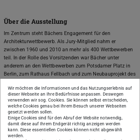
Über die Ausstellung
Im Zentrum steht Bächers Engagement für den
Architekturwettbewerb. Als Jury-Mitglied nahm er
zwischen 1960 und 2010 an mehr als 400 Wettbewerben
teil. In der Rolle des Vorsitzenden war Bächer unter
anderem an den Wettbewerben zum Potsdamer Platz in
Berlin, zum Rathaus Fellbach und zum Neubauprojekt des
Deutschen Historischen Museums in Berlin beteiligt, das
Wir möchten die Informationen und das Nutzungserlebnis auf
durch die deutsche Einheit nicht realisiert wurde. Diese
dieser Webseite an Ihre Bedürfnisse anpassen. Deswegen
drei Projekte werden mit Archivmaterialien vorgestellt und
verwenden wir sog. Cookies. Sie können selbst entscheiden,
welche Cookies genau bei Ihrem Besuch unserer Webseiten
zeigen exemplarisch seine unterschiedlichen
gesetzt werden sollen.
Herangehensweisen: Einerseits der vehemente Einsatz für
Einige Cookies sind für den Abruf der Website notwendig,
ein demokratisches, reibungslos ablaufendes
damit diese auf Ihrem Endgerät richtig anzeigen werden
kann. Diese essentiellen Cookies können nicht abgewählt
Wettbewerbsverfahren beim Potsdamer Platz,
werden.
andererseits ein geschicktes Spiel mit den Regeln: Beim