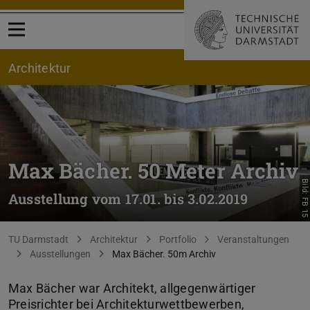
Menü öffnen
Architektur
Max Bächer. 50 Meter Archiv
Bild: FB 15
Ausstellung vom 17.01. bis 3.02.2019
Sie befinden sich hier:
TU Darmstadt
Architektur
Portfolio
Veranstaltungen
Ausstellungen
Max Bächer. 50m Archiv
Max Bächer war Architekt, allgegenwärtiger
Preisrichter bei Architekturwettbewerben,