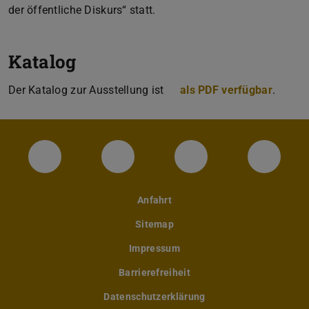
der öffentliche Diskurs“ statt.
Katalog
Der Katalog zur Ausstellung ist
als PDF verfügbar
(PDF-D
(wird 
.
Instagram-Seite des Fachbereichs Archite
LinkedIn-Profil des Fachbereic
Facebook-Seite de
YouTub
Anfahrt
Sitemap
Impressum
Barrierefreiheit
Datenschutzerklärung