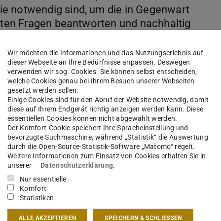
e notwendig sind, um die in Gegenwart
llten Fragen beantworten und nachhaltig
squalität schaffen zu können.
Wir möchten die Informationen und das Nutzungserlebnis auf
dieser Webseite an Ihre Bedürfnisse anpassen. Deswegen
verwenden wir sog. Cookies. Sie können selbst entscheiden,
welche Cookies genau bei Ihrem Besuch unserer Webseiten
h angelegt:
die planerische Fachkompetenz
gesetzt werden sollen.
Einige Cookies sind für den Abruf der Website notwendig, damit
 Fächer. Dabei erlangt die Befähigung zum
diese auf Ihrem Endgerät richtig anzeigen werden kann. Diese
 sich rapide verändernden Welt besondere
essentiellen Cookies können nicht abgewählt werden.
Der Komfort-Cookie speichert Ihre Spracheinstellung und
rnahme einer verantwortlichen Rolle der
bevorzugte Suchmaschine, während „Statistik“ die Auswertung
nale und ästhetische Gestalt privater und
durch die Open-Source-Statistik-Software „Matomo“ regelt.
Weitere Informationen zum Einsatz von Cookies erhalten Sie in
pezialist:innen verschiedenster Fachrichtungen.
unserer
Datenschutzerklärung
.
spruch wird methodisches, konstruktives,
Nur essentielle
Komfort
Wissen in Kombination mit sozialen, kulturellen,
Statistiken
n benötigt: nur so kann man Raumstrukturen,
ALLE AKZEPTIEREN
SPEICHERN & SCHLIESSEN