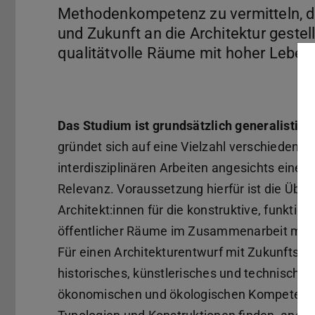
Methodenkompetenz zu vermitteln, di
und Zukunft an die Architektur geste
qualitätvolle Räume mit hoher Leben
Das Studium ist grundsätzlich generalistisc
gründet sich auf eine Vielzahl verschiedener
interdisziplinären Arbeiten angesichts einer
Relevanz. Voraussetzung hierfür ist die Übe
Architekt:innen für die konstruktive, funktio
öffentlicher Räume im Zusammenarbeit mit S
Für einen Architekturentwurf mit Zukunftsan
historisches, künstlerisches und technisches 
ökonomischen und ökologischen Kompetenze