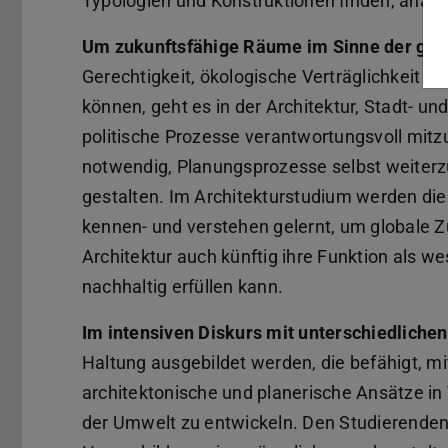
Typologien und Konstruktionen finden, anal
Um zukunftsfähige Räume im Sinne der ges
Gerechtigkeit, ökologische Verträglichkeit u
können, geht es in der Architektur, Stadt- u
politische Prozesse verantwortungsvoll mitzu
notwendig, Planungsprozesse selbst weiterzu
gestalten. Im Architekturstudium werden di
kennen- und verstehen gelernt, um globale 
Architektur auch künftig ihre Funktion als w
nachhaltig erfüllen kann.
Im intensiven Diskurs mit unterschiedliche
Haltung ausgebildet werden, die befähigt, m
architektonische und planerische Ansätze i
der Umwelt zu entwickeln. Den Studierende