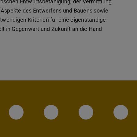
rischen Entwurfsbefähigung, der Vermittlung
r Aspekte des Entwerfens und Bauens sowie
otwendigen Kriterien für eine eigenständige
t in Gegenwart und Zukunft an die Hand
Instagram-Seite des Fachbereic
LinkedIn-Profil des Fa
Facebook-Sei
YouT