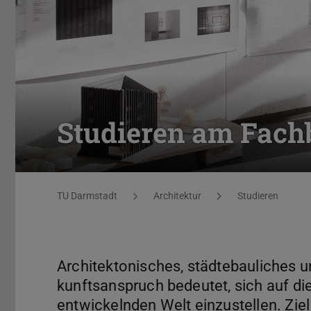
Studieren am Fachb
Sie befinden sich hier:
TU Darmstadt
Architektur
Studieren
Architektonisches, städtebauliches u
kunftsanspruch bedeutet, sich auf d
entwickelnden Welt einzustellen. Ziel