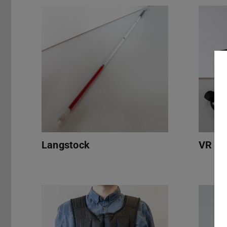
VR Card
Langstock
VR Ca
Langstock
Gewichtsweste
Gehörs