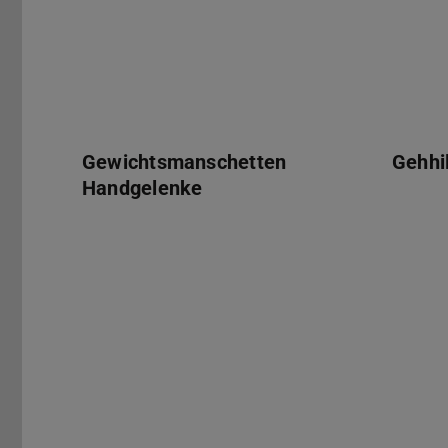
Gewichtsmanschetten
Gehhi
Handgelenke
Gehhilf
Knieba