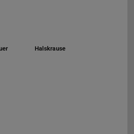
uer
Halskrause
ar