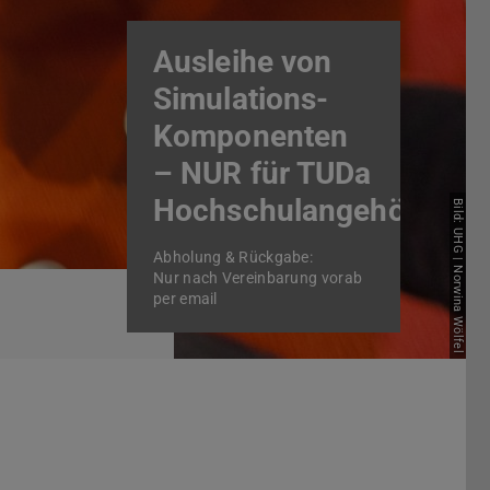
Ausleihe von
Simulations-
Komponenten
– NUR für TUDa
Hochschulangehörige
Bild: UHG | Norwina Wölfel
Abholung & Rückgabe:
Nur nach Vereinbarung vorab
per email