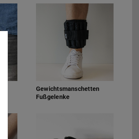
Gewichtsmanschetten Fußgelenke
Gewichtsmanschetten
Fußgelenke
Spezialbrille