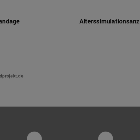
andage
Alterssimulationsan
dprojekt.de