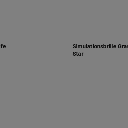
lfe
Simulationsbrille Gra
Star
e
Simulationsbrille Grauer St
ndage
Alterssimulationsanzug