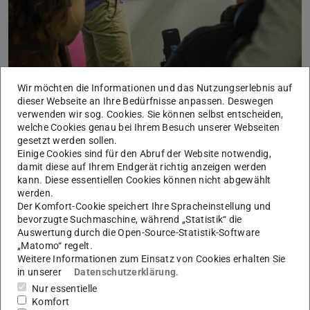
Wir möchten die Informationen und das Nutzungserlebnis auf
dieser Webseite an Ihre Bedürfnisse anpassen. Deswegen
verwenden wir sog. Cookies. Sie können selbst entscheiden,
welche Cookies genau bei Ihrem Besuch unserer Webseiten
gesetzt werden sollen.
Einige Cookies sind für den Abruf der Website notwendig,
Bild: UHG | Nina Kaußen
damit diese auf Ihrem Endgerät richtig anzeigen werden
kann. Diese essentiellen Cookies können nicht abgewählt
werden.
TUbiblio (Open access)
Der Komfort-Cookie speichert Ihre Spracheinstellung und
bevorzugte Suchmaschine, während „Statistik“ die
Abstract
Auswertung durch die Open-Source-Statistik-Software
Die Frankfurter Buchmesse ist wichtigster internationaler
„Matomo“ regelt.
Weitere Informationen zum Einsatz von Cookies erhalten Sie
Handelsplatz für Inhalte, das Zentrum der internationalen
in unserer
Datenschutzerklärung
.
Medienwelt und kulturelles Großereignis. Die Wege,
Nur essentielle
Stände, Veranstaltungs- und Aufenthaltsräume sind eine
Komfort