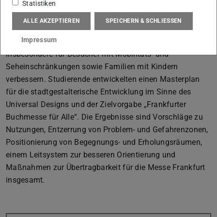
temporäre Stadt im Kleinen, mit jährlich über 285.000
Statistiken
Besuchern an 5 Tagen. Im Rahmen dieses
ALLE AKZEPTIEREN
SPEICHERN & SCHLIESSEN
städtebaulichen Entwurfes wurden Konzepte erarbeitet,
Impressum
welche die Zugänglichkeit und die Aufenthaltsqualität
insbesondere für Besucher mit Mobilitäts- und
Seheinschränkungen sowie Familien mit Kindern
verbessern. Studierende entwickelten einen Masterplan
für die stadtgestalterische Entwicklung im Sinne des
Universal Designs und der Zielvorgabe „Frankfurter
Buchmesse für Alle“. Die Ergebnisse sind Vorschläge zu
Nutzungen, Entzerrung von Problem- und Gefahrenzonen,
Positionierung von Begegnungs- und Erholungsräumen,
einem Leitsystem zur besseren Orientierung und
Maßnahmen zur Übertragbarkeit für die Messe Frankfurt
insgesamt.