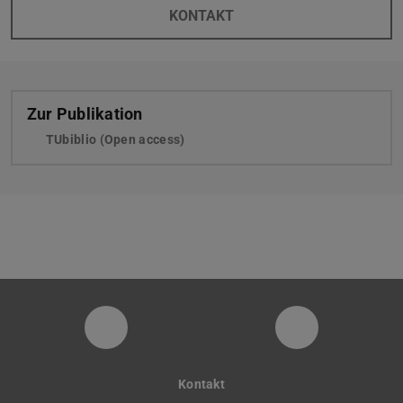
KONTAKT
Zur Publikation
TUbiblio (Open access)
Instagram-Seite der Fachgruppe Sta
LinkedIn-Pro
Kontakt