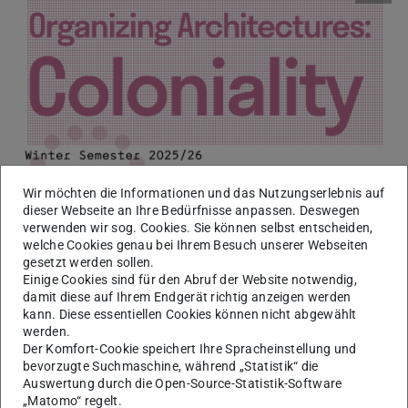
Wir möchten die Informationen und das Nutzungserlebnis auf
dieser Webseite an Ihre Bedürfnisse anpassen. Deswegen
verwenden wir sog. Cookies. Sie können selbst entscheiden,
welche Cookies genau bei Ihrem Besuch unserer Webseiten
The DFG Research Training Group lecture series will focus
gesetzt werden sollen.
on Coloniality this Winter Semester 2025/26
Einige Cookies sind für den Abruf der Website notwendig,
damit diese auf Ihrem Endgerät richtig anzeigen werden
The lectures will be in English.
kann. Diese essentiellen Cookies können nicht abgewählt
werden.
Organizing Architectures
Der Komfort-Cookie speichert Ihre Spracheinstellung und
bevorzugte Suchmaschine, während „Statistik“ die
Auswertung durch die Open-Source-Statistik-Software
„Matomo“ regelt.