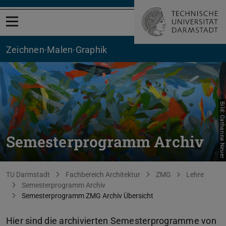
Menü öffnen
Zeichnen·Malen·Graphik
Bild: Catharina Neuer
Semesterprogramm Archiv
Sie befinden sich hier:
TU Darmstadt
Fachbereich Architektur
ZMG
Lehre
Semesterprogramm Archiv
Semesterprogramm ZMG Archiv Übersicht
Hier sind die archivierten Semesterprogramme von