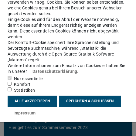
Semesterprogramm
verwenden wir sog. Cookies. Sie können selbst entscheiden,
welche Cookies genau bei Ihrem Besuch unserer Webseiten
Hier geht es zum Sommersemester 2024
gesetzt werden sollen.
Einige Cookies sind für den Abruf der Website notwendig,
damit diese auf Ihrem Endgerät richtig anzeigen werden
kann. Diese essentiellen Cookies können nicht abgewählt
werden.
Der Komfort-Cookie speichert Ihre Spracheinstellung und
bevorzugte Suchmaschine, während „Statistik“ die
Auswertung durch die Open-Source-Statistik-Software
Semesterprogramm
„Matomo“ regelt.
Weitere Informationen zum Einsatz von Cookies erhalten Sie
Hier geht es zum Wintersemester 2023
in unserer
Datenschutzerklärung
.
Nur essentielle
Komfort
Statistiken
ALLE AKZEPTIEREN
SPEICHERN & SCHLIESSEN
Impressum
Semesterprogramm
Hier geht es zum Sommersemester 2023