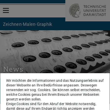
Menü öffnen
Zeichnen·Malen·Graphik
News
Bild: Katrin Pachel
Wir möchten die Informationen und das Nutzungserlebnis auf
Bilder vom Offenen Zeichenworkshop
dieser Webseite an Ihre Bedürfnisse anpassen. Deswegen
verwenden wir sog. Cookies. Sie können selbst entscheiden,
in der Kuhle
welche Cookies genau bei Ihrem Besuch unserer Webseiten
Mehr erfahren
gesetzt werden sollen.
Einige Cookies sind für den Abruf der Website notwendig,
damit diese auf Ihrem Endgerät richtig anzeigen werden