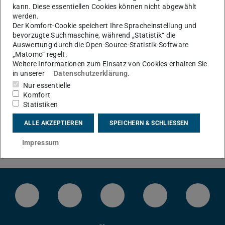
Sie befinden sich hier:
TU Darmstadt
Fachbereich Architektur
ZMG
News
kann. Diese essentiellen Cookies können nicht abgewählt
werden.
Der Komfort-Cookie speichert Ihre Spracheinstellung und
KONTAKT
bevorzugte Suchmaschine, während „Statistik“ die
Auswertung durch die Open-Source-Statistik-Software
„Matomo“ regelt.
Weitere Informationen zum Einsatz von Cookies erhalten Sie
in unserer
Datenschutzerklärung
.
Nur essentielle
Komfort
News von Zeichnen • Malen •
Statistiken
Graphik
ALLE AKZEPTIEREN
SPEICHERN & SCHLIESSEN
Impressum
Zurzeit keine Einträge.
LinkedIn-Seite der TU Darmstadt
Instagram-Kanal der TU Darmstad
Bluesky-Kanal der TU D
Facebook-Seite
YouTu