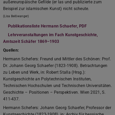
außereuropäische Gefilde (er las und publizierte zum
Beispiel zur islamischen Kunst) nicht scheute.
(Lisa Beißwanger)
Publikationsliste Hermann Schaefer, PDF
(PDF-Datei)
(wird in neuem
Lehrveranstaltungen im Fach Kunstgeschichte,
Amtszeit Schäfer 1869–1903
(PDF-Datei)
(wird in neuem Tab geöffnet
Quellen:
Hermann Schefers: Freund und Mittler des Schönen: Prof.
Dr. Johann Georg Schaefer (1823-1908). Betrachtungen
zu Leben und Werk, in: Robert Stalla (Hrsg.):
Kunstgeschichte an Polytechnischen Instituten,
Technischen Hochschulen und Technischen Universitäten.
Geschichte – Positionen – Perspektiven. Wien 2021, S.
411-437.
Hermann Schefers: Johann Georg Schaefer, Professor der
Kunstgeschichte (1823-1908), in: Archiv für hessische