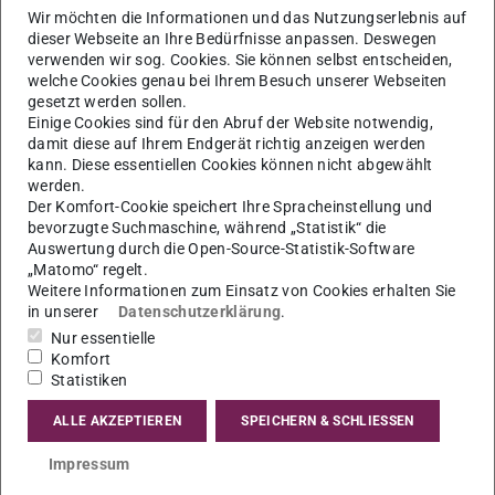
Semester sowie eine daran anschließende Übung vor
Wir möchten die Informationen und das Nutzungserlebnis auf
Originalen. Die Inhaltsangabe zu den Veranstaltungen in
dieser Webseite an Ihre Bedürfnisse anpassen. Deswegen
verwenden wir sog. Cookies. Sie können selbst entscheiden,
den Vorlesungsverzeichnissen blieb über Schaefers gut
welche Cookies genau bei Ihrem Besuch unserer Webseiten
dreißigjährige Amtszeit nahezu identisch:
gesetzt werden sollen.
Einige Cookies sind für den Abruf der Website notwendig,
”
damit diese auf Ihrem Endgerät richtig anzeigen werden
kann. Diese essentiellen Cookies können nicht abgewählt
werden.
„Erster Jahreskurs. Im Wintersemester:
Der Komfort-Cookie speichert Ihre Spracheinstellung und
Ursprung und erste Entwickelung der
bevorzugte Suchmaschine, während „Statistik“ die
Kunst; Geschichte der bildenden Künste bei
Auswertung durch die Open-Source-Statistik-Software
„Matomo“ regelt.
den Völkern des Orients und bei den
Weitere Informationen zum Einsatz von Cookies erhalten Sie
Griechen. – Im Sommersemester:
in unserer
Datenschutzerklärung
.
Geschichte der bildenden Künste bei den
Nur essentielle
Etruskern und bei den Römern; Geschichte
Komfort
der altchristlichen und byzantinischen
Statistiken
Kunst, sowie der Kunst des Islam.
ALLE AKZEPTIEREN
SPEICHERN & SCHLIESSEN
Zweiter Jahreskurs. Im Wintersemester:
Erste Entwickelung der Kunst des
Impressum
christlichen Mittelalters; Geschichte der