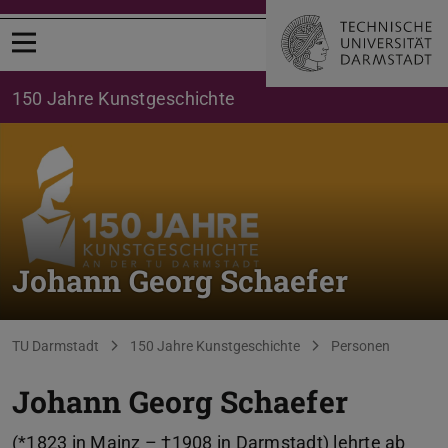
Menü öffnen
150 Jahre Kunstgeschichte
Johann Georg Schaefer
Sie befinden sich hier:
TU Darmstadt
150 Jahre Kunstgeschichte
Personen
Johann Georg Schaefer
(*1823 in Mainz – †1908 in Darmstadt) lehrte ab