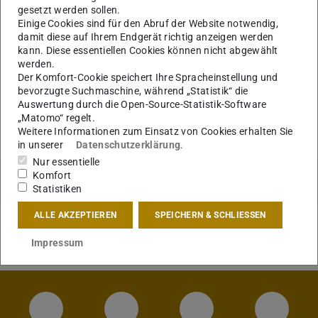
gesetzt werden sollen.
Einige Cookies sind für den Abruf der Website notwendig,
damit diese auf Ihrem Endgerät richtig anzeigen werden
kann. Diese essentiellen Cookies können nicht abgewählt
werden.
Der Komfort-Cookie speichert Ihre Spracheinstellung und
bevorzugte Suchmaschine, während „Statistik“ die
Auswertung durch die Open-Source-Statistik-Software
„Matomo“ regelt.
KONTAKT
Weitere Informationen zum Einsatz von Cookies erhalten Sie
in unserer
Datenschutzerklärung
.
Nur essentielle
Komfort
Statistiken
ALLE AKZEPTIEREN
SPEICHERN & SCHLIESSEN
Impressum
Instagram-Seite des Fachbereichs Archite
LinkedIn-Profil des Fachbereic
Facebook-Seite de
YouTub