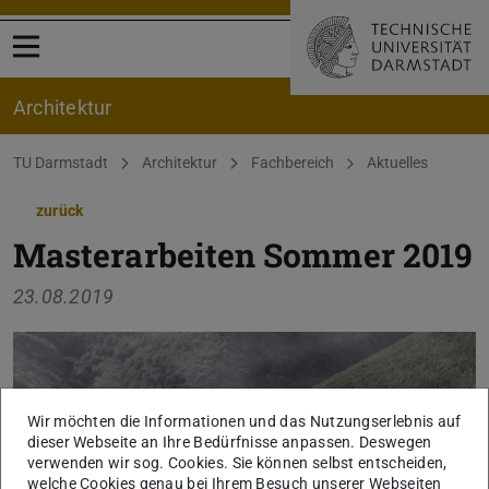
Menü öffnen
Architektur
Sie befinden sich hier:
TU Darmstadt
Architektur
Fachbereich
Aktuelles
zurück
Masterarbeiten Sommer 2019
23.08.2019
Wir möchten die Informationen und das Nutzungserlebnis auf
dieser Webseite an Ihre Bedürfnisse anpassen. Deswegen
verwenden wir sog. Cookies. Sie können selbst entscheiden,
welche Cookies genau bei Ihrem Besuch unserer Webseiten