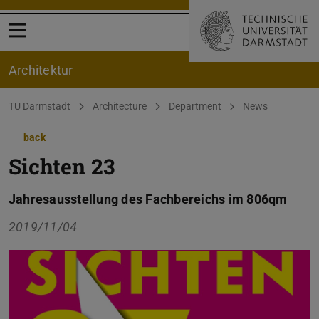
Open menu
Architektur
You are here:
TU Darmstadt
Architecture
Department
News
back
Sichten 23
Jahresausstellung des Fachbereichs im 806qm
2019/11/04