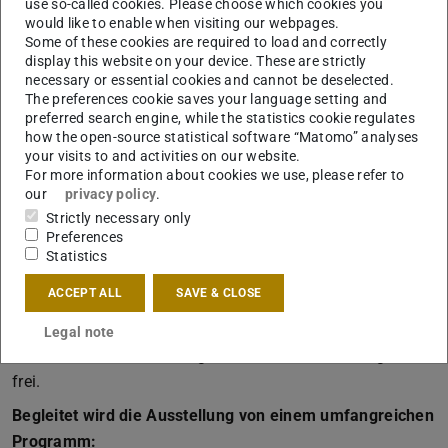
use so-called cookies. Please choose which cookies you
would like to enable when visiting our webpages.
Some of these cookies are required to load and correctly
display this website on your device. These are strictly
necessary or essential cookies and cannot be deselected.
The preferences cookie saves your language setting and
preferred search engine, while the statistics cookie regulates
Sichten 23 im 806qm. Foto:
how the open-source statistical software “Matomo” analyses
Michael Bender
your visits to and activities on our website.
For more information about cookies we use, please refer to
our
privacy policy
.
Sichten 23
Strictly necessary only
Preferences
25. bis 28. November 2019
Statistics
806qm
,
Alexanderstraße 2, 64283 Darmstadt
ACCEPT ALL
SAVE & CLOSE
Öffnungszeiten:
Dienstag bis Freitag, 14:00 bis 22:00 Uhr
Eröffnung:
Montag, 18:00 Uhr
Legal note
Der Eintritt zur Ausstellung und allen Veranstaltungen ist
frei.
Begleitet wird die Ausstellung von einem umfangreichen
Programm: