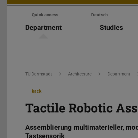
Skip
menu
Quick access
Deutsch
Department
Studies
You are here:
TU Darmstadt
Architecture
Department
back
Tactile Robotic As
Assemblierung multimaterieller, mod
Tastsensorik