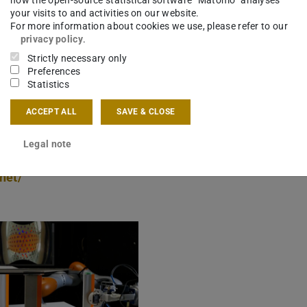
edlichen Modulen zu erkennen und adäquate
your visits to and activities on our website.
For more information about cookies we use, please refer to our
privacy policy
.
onomous Systems (ISA) Prof. Jan Peters am
Strictly necessary only
Preferences
n Unit (DDU) Prof. Dr.-Ing Oliver Tessmann am
Statistics
ACCEPT ALL
SAVE & CLOSE
erinitiative interdisziplinäre Forschung der
Legal note
net/