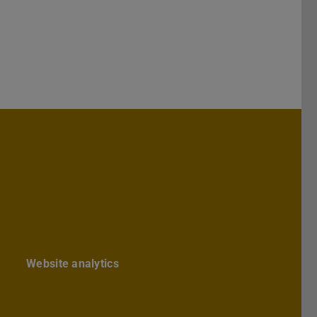
hs Architektur
chbereichs Architektur
te des Fachbereichs Architektur
ube-Kanal des Fachbereich Archite
Website analytics