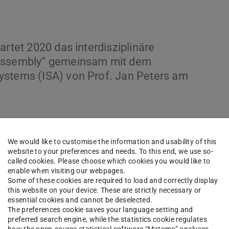
artet 2020 das interdisziplinäre
 Assembly“ gemeinsam mit dem
ystems (ISA) von Prof. Jan Peters am
t 2020 das interdisziplinäre Forschungsprojekts
multimaterieller modularer Konstruktionen durch
We would like to customise the information and usability of this
website to your preferences and needs. To this end, we use so-
 Projekt entwickeln wir gemeinsam mit dem
called cookies. Please choose which cookies you would like to
ems (ISA)
von Prof. Jan Peters am Fachbereich
enable when visiting our webpages.
Some of these cookies are required to load and correctly display
für robotisch-autonomes Bauen. Durch eine neue
this website on your device. These are strictly necessary or
boter taktiles Feedback und sind in der Lage
essential cookies and cannot be deselected.
The preferences cookie saves your language setting and
aubt es dem Roboter Bauteiltoleranzen und
preferred search engine, while the statistics cookie regulates
how the open-source statistical software “Matomo” analyses