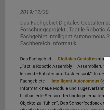
2019/12/20
Das Fachgebiet Digitales Gestalten st
Forschungsprojekt „Tactile Robotic
Fachgebiet Intelligent Autonomous S
Fachbereich Informatik.
Das Fachgebiet
Digitales Gestalten
starte
„Tactile Robotic Assembly – Assemblierung 
lernende Roboter und Tastsensorik“. In dem
Fachgebiete
Intelligent Autonomous Syst
Informatik neue Module und Fügerverfahren 
bildbasierte Sensorortechnologie erhalten Ro
Objekte zu “fühlen”. Das Sensorfeedback erl