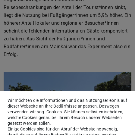
Reisebeschränkungen der Anteil der Tourist*innen sinkt,
liegt die Nutzung bei Fußgänger*innen um 5,9% höher. Ein
höherer Anteil lokaler und regionaler Besucher*innen
scheint die fehlenden internationalen Gäste kompensiert
zu haben. Aus Sicht der Fußgänger*innen und
Radfahrer*innen am Mainkai war das Experiment also ein
Erfolg.
Wir möchten die Informationen und das Nutzungserlebnis auf
dieser Webseite an Ihre Bedürfnisse anpassen. Deswegen
verwenden wir sog. Cookies. Sie können selbst entscheiden,
welche Cookies genau bei Ihrem Besuch unserer Webseiten
gesetzt werden sollen.
Einige Cookies sind für den Abruf der Website notwendig,
damit diese auf Ihrem Endgerät richtig anzeigen werden