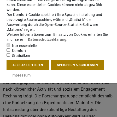
Bild: Lakshiya Pandit
kann. Diese essentiellen Cookies können nicht abgewählt
werden.
Der Komfort-Cookie speichert Ihre Spracheinstellung und
bevorzugte Suchmaschine, während „Statistik“ die
Auswertung durch die Open-Source-Statistik-Software
„Matomo“ regelt.
Die Mainkai-Straße während des Experiments.
Weitere Informationen zum Einsatz von Cookies erhalten Sie
in unserer
Datenschutzerklärung
.
Nur essentielle
Die Studie legt nahe, dass insbesondere unter dem
Komfort
Eindruck einer anhaltenden Coronavirus-Pandemie die
Statistiken
(vorübergehende) Sperrung von Straßen für den
ALLE AKZEPTIEREN
SPEICHERN & SCHLIESSEN
Autoverkehr ein Schlüsselelement für die Qualifizierung
des öffentlichen Raums ist, das verschiedene
Impressum
Benutzergruppen anzieht und einem erhöhten Bedürfnis
nach körperlicher Aktivität und sozialem Engagement
Rechnung trägt. Die Forschungsgruppe empfiehlt deshalb
eine Fortsetzung des Experiments am Mainufer. Die
Entscheidung über die zukünftige Gestaltung des
Bereichs mit oder ohne Autoverkehr wird Teil der