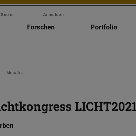
Suche
Anmelden
Forschen
Portfolio
Aktuelles
Lichtkongress LICHT202
erben