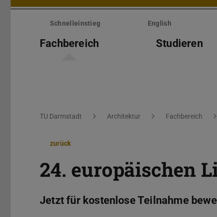
Menü
überspringen
Schnelleinstieg
English
Fachbereich
Studieren
Sie befinden sich hier:
TU Darmstadt
Architektur
Fachbereich
zurück
24. europäischen 
Jetzt für kostenlose Teilnahme bew