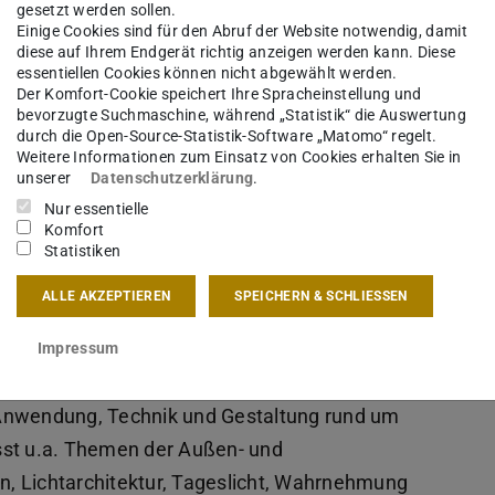
gesetzt werden sollen.
Einige Cookies sind für den Abruf der Website notwendig, damit
diese auf Ihrem Endgerät richtig anzeigen werden kann. Diese
essentiellen Cookies können nicht abgewählt werden.
Der Komfort-Cookie speichert Ihre Spracheinstellung und
bevorzugte Suchmaschine, während „Statistik“ die Auswertung
durch die Open-Source-Statistik-Software „Matomo“ regelt.
Weitere Informationen zum Einsatz von Cookies erhalten Sie in
unserer
Datenschutzerklärung
.
Nur essentielle
Komfort
Statistiken
e Lichtwelt zum
24. europäischen
ALLE AKZEPTIEREN
SPEICHERN & SCHLIESSEN
ervorträgen, Workshops, Präsentationen und
Impressum
gewohnter Manier einen umfassenden Überblick
 Anwendung, Technik und Gestaltung rund um
sst u.a. Themen der Außen- und
, Lichtarchitektur, Tageslicht, Wahrnehmung