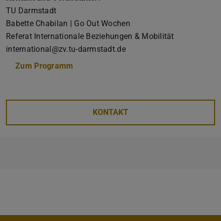
TU Darmstadt
Babette Chabilan | Go Out Wochen
Referat Internationale Beziehungen & Mobilität
international@zv.tu-darmstadt.de
Zum Programm
(PDF-Datei)
(wird in neuem Tab geöffnet)
KONTAKT