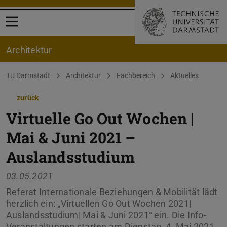
Menü öffnen
Architektur
Sie befinden sich hier:
TU Darmstadt
Architektur
Fachbereich
Aktuelles
zurück
Virtuelle Go Out Wochen |
Mai & Juni 2021 –
Auslandsstudium
03.05.2021
Referat Internationale Beziehungen & Mobilität lädt
herzlich ein: „Virtuellen Go Out Wochen 2021|
Auslandsstudium| Mai & Juni 2021“ ein. Die Info-
Veranstaltungen starten am Dienstag, 4. Mai 2021