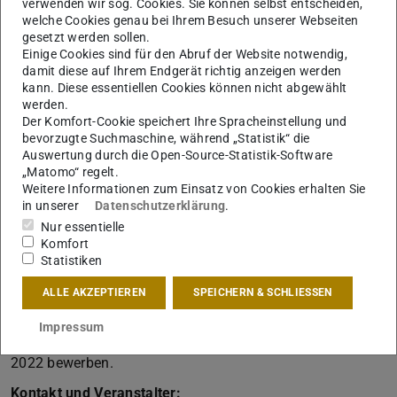
verwenden wir sog. Cookies. Sie können selbst entscheiden,
Einmal registrieren
auf der Online-Plattform der TU
welche Cookies genau bei Ihrem Besuch unserer Webseiten
Darmstadt
gesetzt werden sollen.
Einige Cookies sind für den Abruf der Website notwendig,
TU-Onlinedays – TU Darmstadt
damit diese auf Ihrem Endgerät richtig anzeigen werden
www.tu-onlinedays.tu-darmstadt.de
kann. Diese essentiellen Cookies können nicht abgewählt
werden.
ein Klick
– und Du kannst im
Mai und Juni an allen
Der Komfort-Cookie speichert Ihre Spracheinstellung und
bevorzugte Suchmaschine, während „Statistik“ die
virtuellen Informationsveranstaltungen zum
Auswertung durch die Open-Source-Statistik-Software
Auslandsstudium
des Referats Internationale
„Matomo“ regelt.
Beziehungen, der Fachbereiche und verschiedener
Weitere Informationen zum Einsatz von Cookies erhalten Sie
in unserer
Datenschutzerklärung
.
Hochschulgruppen teilnehmen.
Nur essentielle
Sei dabei und planen rechtzeitig Dein Auslandssemester
Komfort
Statistiken
ab dem WS 2022/23!
Unser Tipp:
ALLE AKZEPTIEREN
SPEICHERN & SCHLIESSEN
Vom
1. – 31. Mai 2021
kannst Du Dich auf noch freie
Impressum
Erasmus+ Austauschplätze
für das Sommersemester
2022 bewerben.
Kontakt und Veranstalter: