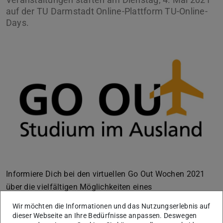
auf der TU Darmstadt Online-Plattform TU-Online-
Days.
Informiere Dich bei den virtuellen Go Out Wochen 2021
über die vielfältigen Möglichkeiten eines
Auslandsaufenthaltes im Rahmen Deines Studiums an
Wir möchten die Informationen und das Nutzungserlebnis auf
der TU Darmstadt.
dieser Webseite an Ihre Bedürfnisse anpassen. Deswegen