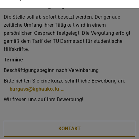
Arbeitszeit und Vergütung
Die Stelle soll ab sofort besetzt werden. Der genaue
zeitliche Umfang Ihrer Tätigkeit wird in einem
persönlichen Gespräch festgelegt. Die Vergütung erfolgt
gemäß dem Tarif der TU Darmstadt für studentische
Hilfskräfte.
Termine
Beschäftigungsbeginn nach Vereinbarung
Bitte richten Sie eine kurze schriftliche Bewerbung an:
burgass@kgbauko.tu-…
Wir freuen uns auf Ihre Bewerbung!
KONTAKT