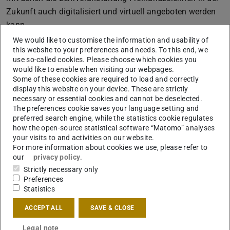
Zukunft auch digitalisiert und virtuell angeboten werden
kann
We would like to customise the information and usability of
•Sie sollen uns dabei unterstützen, verschiedene
this website to your preferences and needs. To this end, we
Möglichkeiten, Ideen und Konzepte zusammenzutragen,
use so-called cookies. Please choose which cookies you
um mit der Vielzahl an aktuell verfügbaren digitalen
would like to enable when visiting our webpages.
Some of these cookies are required to load and correctly
Instrumenten die Lehrveranstaltung in ein neues,
display this website on your device. These are strictly
virtuelles Format zu übertragen
necessary or essential cookies and cannot be deselected.
The preferences cookie saves your language setting and
Ihr Profil
preferred search engine, while the statistics cookie regulates
how the open-source statistical software “Matomo” analyses
•Sie studieren an der Technischen Universität Darmstadt
your visits to and activities on our website.
•Sie haben Vorkenntnisse im Bereich des
For more information about cookies we use, please refer to
our
privacy policy
.
Freihandzeichnens
Strictly necessary only
•Sie haben Erfahrungen mit verschiedenen Instrumenten
Preferences
Statistics
des E-Learnings
ACCEPT ALL
SAVE & CLOSE
•Eine genaue, verlässliche und selbstständige
Arbeitsweise zeichnet Sie aus
Legal note