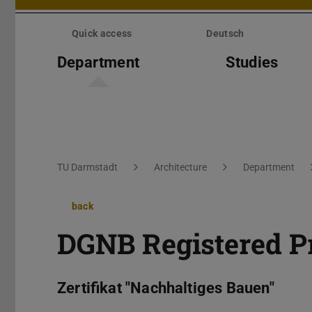
Skip
menu
Quick access
Deutsch
Department
Studies
You are here:
TU Darmstadt
Architecture
Department
back
DGNB Registered P
Zertifikat "Nachhaltiges Bauen"