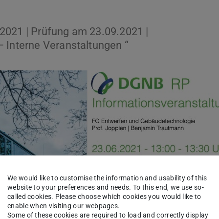
2021 | Prüfung am 23.09.2021 |
 Interne Veranstaltungen “
We would like to customise the information and usability of this
website to your preferences and needs. To this end, we use so-
called cookies. Please choose which cookies you would like to
enable when visiting our webpages.
Some of these cookies are required to load and correctly display