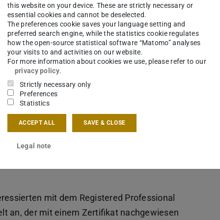
this website on your device. These are strictly necessary or
essential cookies and cannot be deselected.
The preferences cookie saves your language setting and
preferred search engine, while the statistics cookie regulates
how the open-source statistical software “Matomo” analyses
your visits to and activities on our website.
For more information about cookies we use, please refer to our
privacy policy
.
Strictly necessary only
Preferences
Statistics
 Bauen – DGNB e.V. als gemeinnützige und
ACCEPT ALL
SAVE & CLOSE
abe darin, Wege und Lösungen für nachhaltiges
ntwickeln und zu fördern. Im Fokus ihrer Arbeit
Legal note
ms mit der Vergabe des Gütesiegels Nachhaltiges
eressierten mit dem Registered Professional
t an, der mit einem Zertifikat nachgewiesen