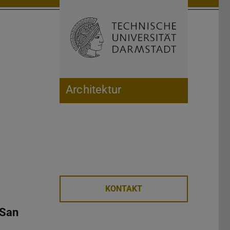
Open search 
Home of 
Architektur
KONTAKT
 San