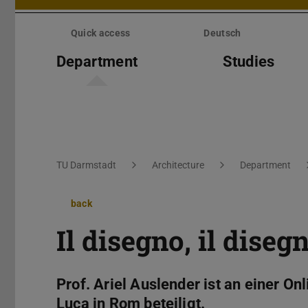
Skip
menu
Quick access
Deutsch
Department
Studies
You are here:
TU Darmstadt
Architecture
Department
back
Il disegno, il dise
Prof. Ariel Auslender ist an einer O
Luca in Rom beteiligt.