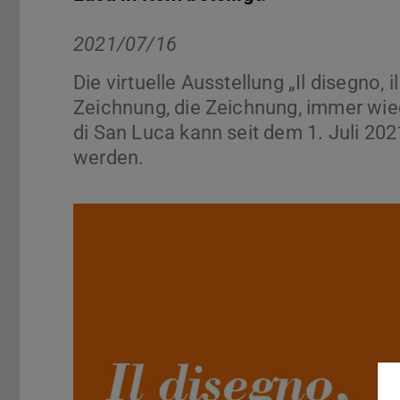
2021/07/16
Die virtuelle Ausstellung „Il disegno, 
Zeichnung, die Zeichnung, immer wi
di San Luca kann seit dem 1. Juli 2
werden.