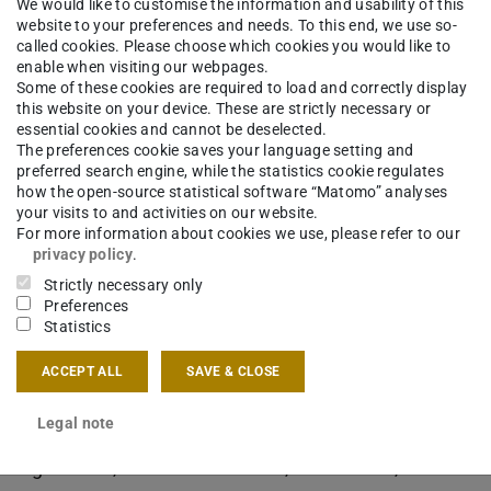
We would like to customise the information and usability of this
website to your preferences and needs. To this end, we use so-
called cookies. Please choose which cookies you would like to
enable when visiting our webpages.
Some of these cookies are required to load and correctly display
this website on your device. These are strictly necessary or
essential cookies and cannot be deselected.
The preferences cookie saves your language setting and
preferred search engine, while the statistics cookie regulates
how the open-source statistical software “Matomo” analyses
your visits to and activities on our website.
For more information about cookies we use, please refer to our
privacy policy
.
Strictly necessary only
Preferences
Statistics
 von mehr als 60 italienischen und
ACCEPT ALL
SAVE & CLOSE
innen:
Legal note
ches Gestalten am Fachbereich Architektur, sind
iorgio Griffa, Giovanni Anselmo, Álvaro Siza,