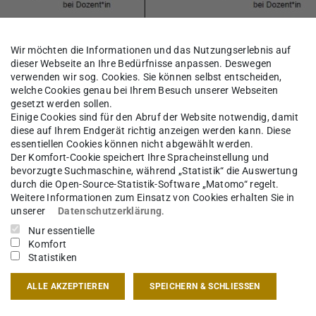
Wir möchten die Informationen und das Nutzungserlebnis auf
dieser Webseite an Ihre Bedürfnisse anpassen. Deswegen
verwenden wir sog. Cookies. Sie können selbst entscheiden,
welche Cookies genau bei Ihrem Besuch unserer Webseiten
gesetzt werden sollen.
Einige Cookies sind für den Abruf der Website notwendig, damit
diese auf Ihrem Endgerät richtig anzeigen werden kann. Diese
essentiellen Cookies können nicht abgewählt werden.
e der Fachgruppe A laufen wie gewohnt parallel
Der Komfort-Cookie speichert Ihre Spracheinstellung und
bevorzugte Suchmaschine, während „Statistik“ die Auswertung
eibt in diesem Semester noch die Gleiche. So
durch die Open-Source-Statistik-Software „Matomo“ regelt.
seminare für die Module 332, 342 und 352 in der
Weitere Informationen zum Einsatz von Cookies erhalten Sie in
unserer
Datenschutzerklärung
.
Nur essentielle
Komfort
das zugehörige
pdf-Formular
(PDF-Datei)
(wird in neuem Tab geöff
, das ausgefüllt
Statistiken
e geschickt werden muss: fga@architektur.tu-
ALLE AKZEPTIEREN
SPEICHERN & SCHLIESSEN