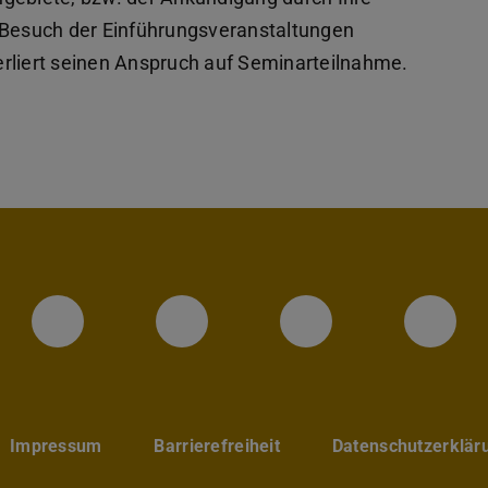
r Besuch der Einführungsveranstaltungen
 verliert seinen Anspruch auf Seminarteilnahme.
Instagram-Seite des Fachbereic
LinkedIn-Profil des Fa
Facebook-Sei
YouT
Impressum
Barrierefreiheit
Datenschutzerklär