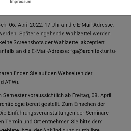
Impressum
rmular mit dem Adobe Reader oder Adobe Acrobat
h, 06. April 2022, 17 Uhr an die E-Mail-Adresse:
 werden. Später eingehende Wahlzettel werden
 keine Screenshots der Wahlzettel akzeptiert
nfalls an die E-Mail-Adresse: fga@architektur.tu-
aren finden Sie auf den Webseiten der
nd ATW).
Semester voraussichtlich ab Freitag, 08. April
rchäologie bereit gestellt. Zum Einsehen der
. Die Einführungsveranstaltungen der Seminare
uen Termin und Ort entnehmen Sie bitte dem
hgebiete, bzw. der Ankündigung durch Ihre