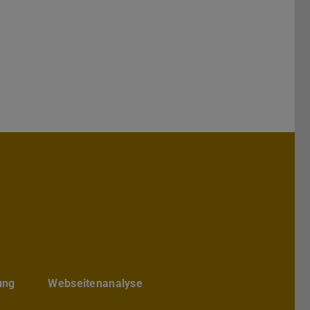
hs Architektur
chbereichs Architektur
te des Fachbereichs Architektur
ube-Kanal des Fachbereich Archite
ung
Webseitenanalyse