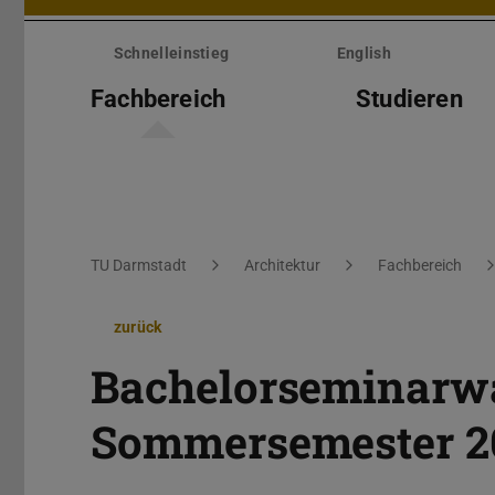
Menü
überspringen
Schnelleinstieg
English
Fachbereich
Studieren
Sie befinden sich hier:
TU Darmstadt
Architektur
Fachbereich
zurück
Bachelorseminarw
Sommersemester 20