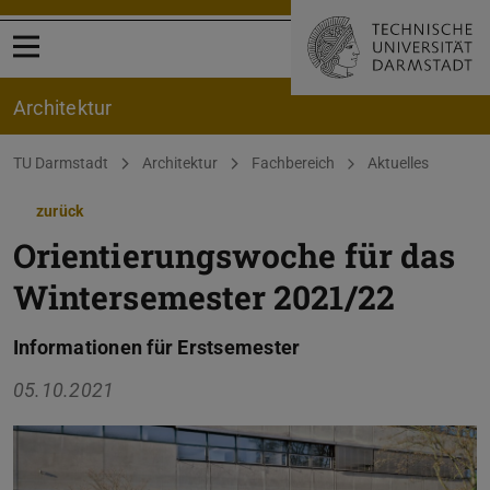
Menü öffnen
Architektur
Sie befinden sich hier:
TU Darmstadt
Architektur
Fachbereich
Aktuelles
zurück
Orientierungswoche für das
Wintersemester 2021/22
Informationen für Erstsemester
05.10.2021