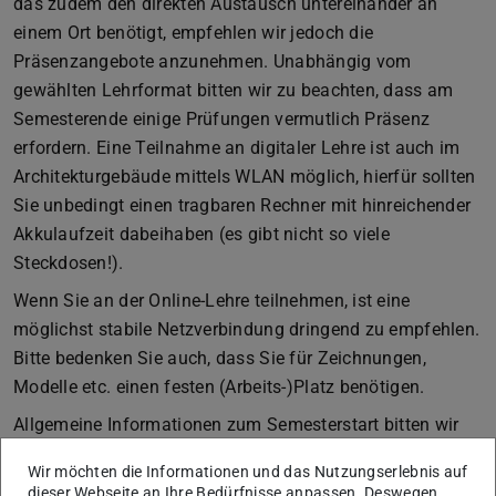
das zudem den direkten Austausch untereinander an
einem Ort benötigt, empfehlen wir jedoch die
Präsenzangebote anzunehmen. Unabhängig vom
gewählten Lehrformat bitten wir zu beachten, dass am
Semesterende einige Prüfungen vermutlich Präsenz
erfordern. Eine Teilnahme an digitaler Lehre ist auch im
Architekturgebäude mittels WLAN möglich, hierfür sollten
Sie unbedingt einen tragbaren Rechner mit hinreichender
Akkulaufzeit dabeihaben (es gibt nicht so viele
Steckdosen!).
Wenn Sie an der Online-Lehre teilnehmen, ist eine
möglichst stabile Netzverbindung dringend zu empfehlen.
Bitte bedenken Sie auch, dass Sie für Zeichnungen,
Modelle etc. einen festen (Arbeits-)Platz benötigen.
Allgemeine Informationen zum Semesterstart bitten wir
Sie der hierfür eingerichteten Webseite
https://www.tu-
Wir möchten die Informationen und das Nutzungserlebnis auf
darmstadt.de/einfachstudieren
zu entnehmen.
dieser Webseite an Ihre Bedürfnisse anpassen. Deswegen