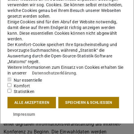
verwenden wir sog. Cookies. Sie können selbst entscheiden,
Damit Sie rechtzeitig Zugriff zu allen Lernangeboten
welche Cookies genau bei Ihrem Besuch unserer Webseiten
haben, ist es wichtig, dass Sie sich so schnell wie möglich
gesetzt werden sollen.
als TU-Studierende anmelden. Dafür müssen Sie Ihren
Einige Cookies sind für den Abruf der Website notwendig,
damit diese auf Ihrem Endgerät richtig anzeigen werden
Studienplatz annehmen, den Semesterbeitrag bezahlen,
kann. Diese essentiellen Cookies können nicht abgewählt
ihren digitalen Zugang (TU-ID) freischalten lassen. In
werden.
Der Komfort-Cookie speichert Ihre Spracheinstellung und
unserem Datenverwaltungssystem TUCaN können Sie
bevorzugte Suchmaschine, während „Statistik“ die
sich voraussichtlich ab dem 11.10.2021 für Ihre Module
Auswertung durch die Open-Source-Statistik-Software
und Veranstaltungen anmelden. Näheres wird in der
„Matomo“ regelt.
Weitere Informationen zum Einsatz von Cookies erhalten Sie
Orientierungsveranstaltung erklärt.
in unserer
Datenschutzerklärung
.
Nur essentielle
Komfort
Die Orientierungswoche
Statistiken
Am Montag 11.10.21 um 13.00 Uhr startet unsere
ALLE AKZEPTIEREN
SPEICHERN & SCHLIESSEN
Orientierungswoche für Bachelor-, für Masterstudierende
Impressum
um 16.00 Uhr. Die O-Woche wird hybrid durchgeführt mit
einer digitalen Informationsveranstaltung als Internet-
Konferenz zu Beginn. Die Einwahldaten werden