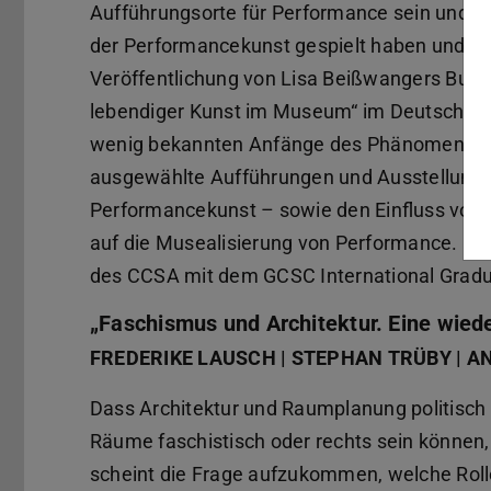
Aufführungsorte für Performance sein und die
der Performancekunst gespielt haben und weit
Veröffentlichung von Lisa Beißwangers Buch
lebendiger Kunst im Museum“ im Deutschen K
wenig bekannten Anfänge des Phänomens „Pe
ausgewählte Aufführungen und Ausstellunge
Performancekunst – sowie den Einfluss von D
auf die Musealisierung von Performance. Da
des CCSA mit dem GCSC International Graduat
„Faschismus und Architektur. Eine wie
FREDERIKE LAUSCH | STEPHAN TRÜBY | 
Dass Architektur und Raumplanung politisch s
Räume faschistisch oder rechts sein können, 
scheint die Frage aufzukommen, welche Roll