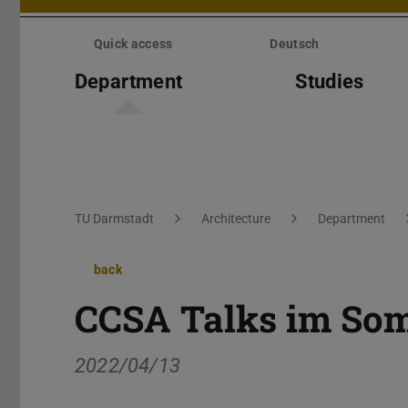
Skip
menu
Quick access
Deutsch
Department
Studies
You are here:
TU Darmstadt
Architecture
Department
back
CCSA Talks im So
2022/04/13