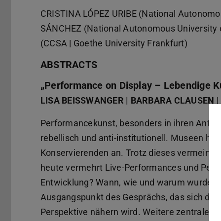
CRISTINA LÓPEZ URIBE (National Autonomo
SÁNCHEZ (National Autonomous University
(CCSA | Goethe University Frankfurt)
ABSTRACTS
„Performance on Display – Lebendige 
LISA BEISSWANGER | BARBARA CLAUSEN 
Performancekunst, besonders in ihren Anfäng
rebellisch und anti-institutionell. Museen h
Konservierenden an. Trotz dieses vermeint
heute vermehrt Live-Performances und Perfo
Entwicklung? Wann, wie und warum wurde Ku
Ausgangspunkt des Gesprächs, das sich dem
Perspektive nähern wird. Weitere zentrale 