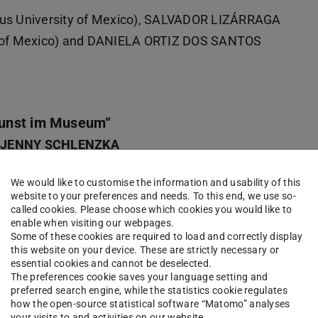
us University of Mexico), SALVADOR LIZÁRRAGA
 of Mexico) and DANIELA ORTIZ DOS SANTOS
Kunst im Museum“
| JENNY SCHLENZKA
en der 1960er- und 1970er-Jahre, gilt als
We would like to customise the information and usability of this
website to your preferences and needs. To this end, we use so-
ingegen hängt ein Ruf des Konservativen und
called cookies. Please choose which cookies you would like to
lichen Gegensatzes präsentieren Kunstmuseen
enable when visiting our webpages.
Some of these cookies are required to load and correctly display
rmance-Ausstellungen. Ist das eine neue
this website on your device. These are strictly necessary or
nst im Museum lebendig? Diese Fragen sind der
essential cookies and cannot be deselected.
The preferences cookie saves your language setting and
 Thema aus kuratorisch-kunsthistorischer
preferred search engine, while the statistics cookie regulates
Themen werden die Bedeutung der
how the open-source statistical software “Matomo” analyses
your visits to and activities on our website.