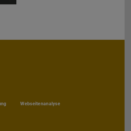
hs Architektur
chbereichs Architektur
te des Fachbereichs Architektur
ube-Kanal des Fachbereich Archite
ung
Webseitenanalyse