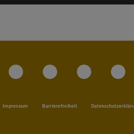
Instagram-Seite des Fachbereic
LinkedIn-Profil des Fa
Facebook-Sei
YouT
Impressum
Barrierefreiheit
Datenschutzerklär