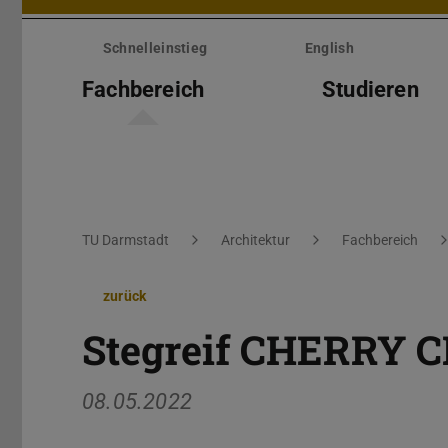
Menü
überspringen
Schnelleinstieg
English
Fachbereich
Studieren
Sie befinden sich hier:
TU Darmstadt
Architektur
Fachbereich
zurück
Stegreif CHERRY 
08.05.2022