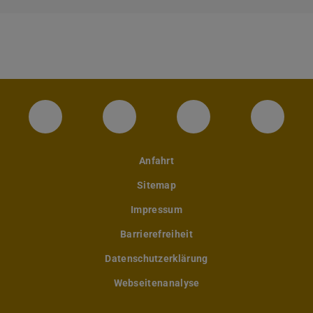
Instagram-Seite des Fachbereichs Archite
LinkedIn-Profil des Fachbereic
Facebook-Seite de
YouTub
Anfahrt
Sitemap
Impressum
Barrierefreiheit
Datenschutzerklärung
Webseitenanalyse