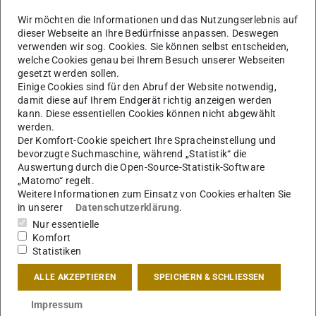
aufzuräumen und Eure Arbeitsräume zu gestalten!
Wir möchten die Informationen und das Nutzungserlebnis auf
Am 14. und 15.06.2022 zwischen 12.00h und 14.00h
dieser Webseite an Ihre Bedürfnisse anpassen. Deswegen
verwenden wir sog. Cookies. Sie können selbst entscheiden,
werden wir auf den Galerien und in den Arbeitssälen (1.
welche Cookies genau bei Ihrem Besuch unserer Webseiten
und 2.OG) aufräumen.
gesetzt werden sollen.
Einige Cookies sind für den Abruf der Website notwendig,
Als Vorbereitung möchten wir Euch bitten, Eure
damit diese auf Ihrem Endgerät richtig anzeigen werden
persönlichen Sachen – Modelle, Pläne,
kann. Diese essentiellen Cookies können nicht abgewählt
werden.
Modellbaumaterial, Arbeitsutensilien, … – in den
Der Komfort-Cookie speichert Ihre Spracheinstellung und
Arbeitssälen und auf den Galerien wegzuräumen. Was
bevorzugte Suchmaschine, während „Statistik“ die
nicht in die Spinde passt, muss bitte eindeutig
Auswertung durch die Open-Source-Statistik-Software
„Matomo“ regelt.
gekennzeichnet werden – Name, Semester,
Weitere Informationen zum Einsatz von Cookies erhalten Sie
Lehrveranstaltung, Arbeitssaal.
in unserer
Datenschutzerklärung
.
Nur essentielle
Da auch einige Möbel entsorgt werden sollen, müssen die
Komfort
Tische in den Arbeitssälen unbedingt leergeräumt sein.
Statistiken
! Alles was an den genannten Tagen nicht aufgeräumt
ALLE AKZEPTIEREN
SPEICHERN & SCHLIESSEN
ist, wird entsorgt!
Impressum
An diesen beiden Tagen geht es um Eure Arbeitsräume,