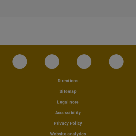
Instagram-Seite des Fachbereichs Archite
LinkedIn-Profil des Fachbereic
Facebook-Seite de
YouTub
Directions
Sitemap
Legal note
Accessibility
Privacy Policy
Website analytics