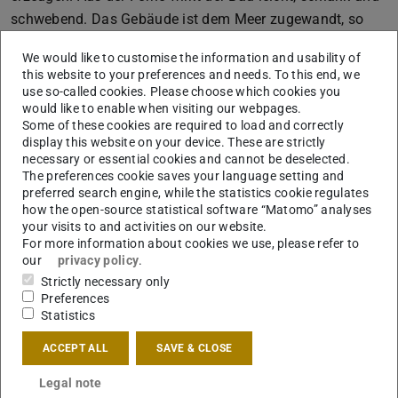
schwebend. Das Gebäude ist dem Meer zugewandt, so
dass es auf dem Meeresspiegel eine glatte Kurve bilden
We would like to customise the information and usability of
kann. Trotz seines Volumens scheint der Baukörper zu
this website to your preferences and needs. To this end, we
schweben, da die Fassade des Erdgeschosses transparent
use so-called cookies. Please choose which cookies you
would like to enable when visiting our webpages.
und zurückgesetzt ist. Mit Ausnahme der Neigung gibt es
Some of these cookies are required to load and correctly
keineDifferenzierung zwischen Fassade und Dach. Das
display this website on your device. These are strictly
stringente räumliche Konzept, die bewusste Reduktion auf
necessary or essential cookies and cannot be deselected.
The preferences cookie saves your language setting and
wenige Elemente spiegelt auch die Fassadengestaltung
preferred search engine, while the statistics cookie regulates
wieder. Nach Abschluss seines Grundstudiums an der
how the open-source statistical software “Matomo” analyses
Tongji-Universität in Shanghai wechselte Rongjun Zhou
your visits to and activities on our website.
For more information about cookies we use, please refer to
an die TU Darmstadt und schloss dort sein
our
privacy policy
.
Architekturstudium ab. Seitdem arbeitet Zhou bei
Strictly necessary only
Waechter+Waechter Architekten (Darmstadt).
Preferences
Statistics
ACCEPT ALL
SAVE & CLOSE
Ausgezeichnet wurden außerdem zwei
Studierende der Hochschule Darmstadt
Legal note