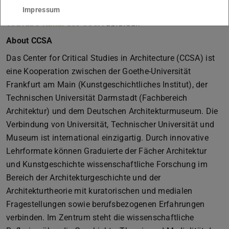
und sind nach Abschluss der Veranstaltung auf dem
Impressum
YouTube-Kanal des CCSA
abrufbar.
About CCSA
Das Center for Critical Studies in Architecture (CCSA) ist
eine Kooperation zwischen der Goethe-Universität
Frankfurt am Main (Kunstgeschichtliches Institut), der
Technischen Universität Darmstadt (Fachbereich
Architektur) und dem Deutschen Architekturmuseum. Die
Verbindung von Universität, Technischer Universität und
Museum ist international einzigartig. Durch innovative
Lehrformate können Graduierte der Fächer Architektur
und Kunstgeschichte wissenschaftliche Forschung im
Bereich der Architekturgeschichte und der
Architekturtheorie mit kuratorischen und medialen
Fragestellungen sowie berufsbezogenen Erfahrungen
verbinden. Im Zentrum steht die wissenschaftliche