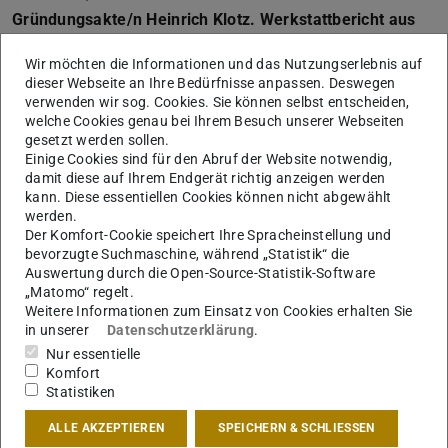
Gründungsakte/n Heinrich Klotz. Werkstattbericht aus
dem Archiv des Deutschen Architekturmuseums
Wir möchten die Informationen und das Nutzungserlebnis auf
Birte Lebzien (Fellow der Wüstenrot Stiftung)
dieser Webseite an Ihre Bedürfnisse anpassen. Deswegen
Moderation: Oliver Elser
verwenden wir sog. Cookies. Sie können selbst entscheiden,
welche Cookies genau bei Ihrem Besuch unserer Webseiten
DE
gesetzt werden sollen.
6. CCSA TALK
Einige Cookies sind für den Abruf der Website notwendig,
damit diese auf Ihrem Endgerät richtig anzeigen werden
February 13, 6 pm:
kann. Diese essentiellen Cookies können nicht abgewählt
werden.
Radical Pedagogies: Institution and/or Resistance
Der Komfort-Cookie speichert Ihre Spracheinstellung und
Beatriz Colomina (Princeton University) + Ignacio G.
bevorzugte Suchmaschine, während „Statistik“ die
Galán (Barnard College, Columbia University) + Evangelos
Auswertung durch die Open-Source-Statistik-Software
„Matomo“ regelt.
Kotsioris (Museum of Modern Art) + Anna-Maria Meister
Weitere Informationen zum Einsatz von Cookies erhalten Sie
(Technical University of Darmstadt)
in unserer
Datenschutzerklärung
.
ENG
Nur essentielle
Teilnehmen:
Komfort
Statistiken
Zoom-Link
ALLE AKZEPTIEREN
SPEICHERN & SCHLIESSEN
Alle CCSA Talks finden bis auf weiteres auf Zoom statt