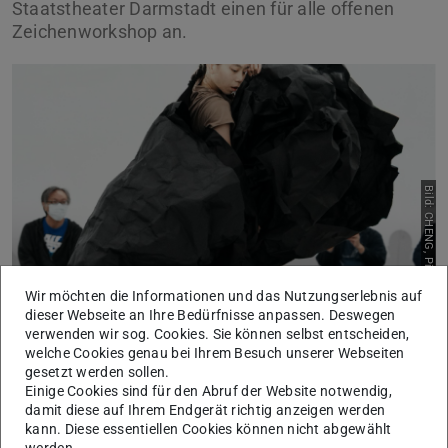
Staatstheater Darmstadt einen für alle offenen
Zeichenworkshop an.
Bild: CHENG, Pi-Yung
Wir möchten die Informationen und das Nutzungserlebnis auf
dieser Webseite an Ihre Bedürfnisse anpassen. Deswegen
verwenden wir sog. Cookies. Sie können selbst entscheiden,
Zu Gast ist die Tänzerin CHEN, Pei-Yung.
welche Cookies genau bei Ihrem Besuch unserer Webseiten
Als erste Künstlerin, die zur Teilnahme an der FreeSteps-
gesetzt werden sollen.
Serie eingeladen wurde, ist Chen seit jeher eine der
Einige Cookies sind für den Abruf der Website notwendig,
damit diese auf Ihrem Endgerät richtig anzeigen werden
wichtigsten Figuren der Serie. Sie wird von SU Wei-Chia
kann. Diese essentiellen Cookies können nicht abgewählt
als Schlüsselperson für die kontinuierliche Entwicklung
werden.