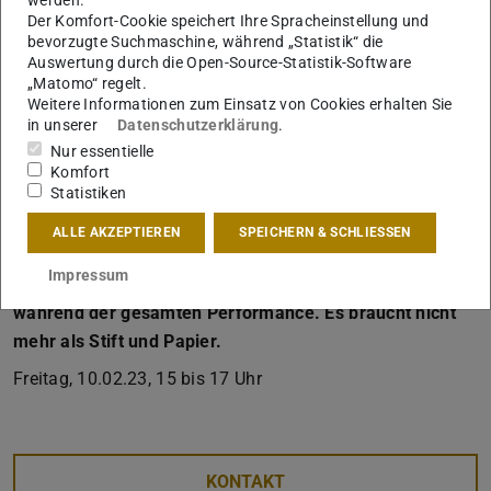
der FreeSteps-Reihe anerkannt. Zu ihren wichtigsten
Der Komfort-Cookie speichert Ihre Spracheinstellung und
bevorzugte Suchmaschine, während „Statistik“ die
Auftritten gehören die Zusammenarbeit mit dem Chiayi
Auswertung durch die Open-Source-Statistik-Software
Art Museum, die Performances bei Les Hivernales –
„Matomo“ regelt.
CDCN d'Avignon und FreeSteps – Orogeny, um nur einige
Weitere Informationen zum Einsatz von Cookies erhalten Sie
in unserer
Datenschutzerklärung
.
zu nennen. Die Zusammenarbeit mit dem berühmten
Nur essentielle
taiwanesischen Tanzkünstler Fang-Yi Sheu ist eine
Komfort
weitere bemerkenswerte Erfahrung in Chens Karriere.
Statistiken
Zeichnet, malt, skizziert, wählt euer eigenes Medium.
ALLE AKZEPTIEREN
SPEICHERN & SCHLIESSEN
Bewegt euch frei im Raum, sucht eigene Blickwinkel,
Impressum
euren Standort. Seid dabei, eine halbe Stunde oder
während der gesamten Performance. Es braucht nicht
mehr als Stift und Papier.
Freitag, 10.02.23, 15 bis 17 Uhr
KONTAKT