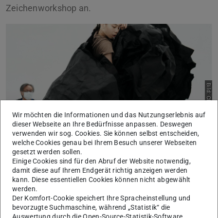
Zeichenworkshop an.
Bild: CHENG, Pi-Yung
Wir möchten die Informationen und das Nutzungserlebnis auf
dieser Webseite an Ihre Bedürfnisse anpassen. Deswegen
verwenden wir sog. Cookies. Sie können selbst entscheiden,
welche Cookies genau bei Ihrem Besuch unserer Webseiten
gesetzt werden sollen.
Zu Gast ist die Tänzerin CHEN, Pei-Yung.
Einige Cookies sind für den Abruf der Website notwendig,
Zu ihren wichtigsten Auftritten gehören die
damit diese auf Ihrem Endgerät richtig anzeigen werden
kann. Diese essentiellen Cookies können nicht abgewählt
Zusammenarbeit mit dem Chiayi Art Museum, die
werden.
Performances bei Les Hivernales – CDCN d'Avignon und
Der Komfort-Cookie speichert Ihre Spracheinstellung und
FreeSteps – Orogeny, um nur einige zu nennen. Die
bevorzugte Suchmaschine, während „Statistik“ die
Auswertung durch die Open-Source-Statistik-Software