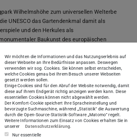
rgpark Wilhelmshöhe zum universellen Welterbe
 die UNESCO das Gartendenkmal damit als
erspiele und den Herkules als
 monumentaler Baukunst des europäischen
reloaded
“ legt den Fokus auf die barocken
Wir möchten die Informationen und das Nutzungserlebnis auf
rünglichen Planung, die in vier, teils
dieser Webseite an Ihre Bedürfnisse anpassen. Deswegen
Quellen überliefert ist: Dem Stichwerk von
verwenden wir sog. Cookies. Sie können selbst entscheiden,
welche Cookies genau bei Ihrem Besuch unserer Webseiten
 Rymer van Nickelen malten, drei Medaillen, die
gesetzt werden sollen.
 Bergpark prägen ließen und dem Querschnitt und
Einige Cookies sind für den Abruf der Website notwendig, damit
diese auf Ihrem Endgerät richtig anzeigen werden kann. Diese
 neuen „Modellhauses“.
essentiellen Cookies können nicht abgewählt werden.
Der Komfort-Cookie speichert Ihre Spracheinstellung und
rojekt
bevorzugte Suchmaschine, während „Statistik“ die Auswertung
durch die Open-Source-Statistik-Software „Matomo“ regelt.
 Rymer van Nickelen, die in acht
Weitere Informationen zum Einsatz von Cookies erhalten Sie in
 Kaskadenprojekts von Landgraf Carl zeigen,
unserer
Datenschutzerklärung
.
Nur essentielle
agen (re)konstruiert. Ein kleines Team des