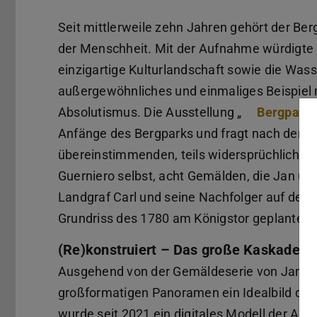
Seit mittlerweile zehn Jahren gehört der Be
der Menschheit. Mit der Aufnahme würdigte
einzigartige Kulturlandschaft sowie die Wass
außergewöhnliches und einmaliges Beispiel
Absolutismus. Die Ausstellung „
Bergpark 
Anfänge des Bergparks und fragt nach der ursp
übereinstimmenden, teils widersprüchlichen 
Guerniero selbst, acht Gemälden, die Jan und
Landgraf Carl und seine Nachfolger auf den
Grundriss des 1780 am Königstor geplanten
(Re)konstruiert – Das große Kaskadenp
Ausgehend von der Gemäldeserie von Jan und
großformatigen Panoramen ein Idealbild des
wurde seit 2021 ein digitales Modell der Anl