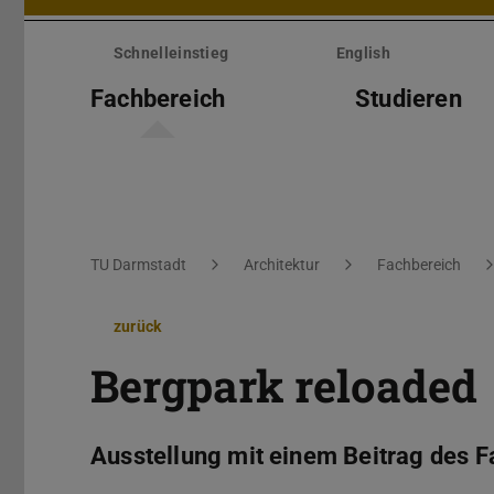
Menü
überspringen
Schnelleinstieg
English
Fachbereich
Studieren
Sie befinden sich hier:
TU Darmstadt
Architektur
Fachbereich
zurück
Bergpark reloaded
Ausstellung mit einem Beitrag des Fa