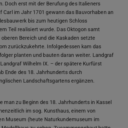
. Doch erst mit der Berufung des Italieners
af Carl im Jahr 1701 gewann das Bauvorhaben an
ulesbauwerk bis zum heutigen Schloss
nem Teil realisiert wurde. Das Oktogon samt
m oberen Bereich und die Kaskaden setzte
Rom zurückzukehrte. Infolgedessen kam das
folger planten und bauten daran weiter. Landgraf
 Landgraf Wilhelm IX. – der spätere Kurfürst
 ab Ende des 18. Jahrhunderts durch
nglischen Landschaftsgartens ergänzen.
te man zu Beginn des 18. Jahrhunderts in Kassel
henzeitlich im sog. Kunsthaus, einem von
ichen Museum (heute Naturkundemuseum im
og. Modellhaus zu sehen. Zusammengebaut hatte