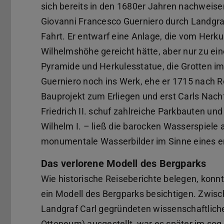
sich bereits in den 1680er Jahren nachweisen
Giovanni Francesco Guerniero durch Landgr
Fahrt. Er entwarf eine Anlage, die vom Herk
Wilhelmshöhe gereicht hätte, aber nur zu ei
Pyramide und Herkulesstatue, die Grotten i
Guerniero noch ins Werk, ehe er 1715 nach 
Bauprojekt zum Erliegen und erst Carls Nach
Friedrich II. schuf zahlreiche Parkbauten und
Wilhelm I. – ließ die barocken Wasserspiele
monumentale Wasserbilder im Sinne eines e
Das verlorene Modell des Bergparks
Wie historische Reiseberichte belegen, konn
ein Modell des Bergparks besichtigen. Zwisc
Landgraf Carl gegründeten wissenschaftl
Ottoneum) ausgestellt, war es später im s