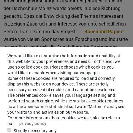
Anwendungsvorschlägen zusammengetragen, auch an
der Hochschule Mainz wurde bereits in diese Richtung
gedacht. Dass die Entwicklung des Themas interessant
ist, zeigen Zuspruch und Interesse von unterschiedlichen
Seiten: Das Team um das Projekt
„Bauen mit Papier“
wurde von vielen Sponsoren aus Forschung und Industrie
unterstützt, wodurch die Ausstellung im Rahmen der
Biennale der Architektur in Venedig 2021 und im
We would like to customise the information and usability of
this website to your preferences and needs. To this end, we
Deutschen Papiermuseum in Düren 2022 realisiert werden
use so-called cookies. Please choose which cookies you
konnte. Ziel ist der wissenschaftliche Transfer, die
would like to enable when visiting our webpages.
Vermittlung von neuen Ideen und Ansätzen, die Frage
Some of these cookies are required to load and correctly
display this website on your device. These are strictly
nach neuen Materialien im Bauwesen sowie der Suche
necessary or essential cookies and cannot be deselected.
nach neuen Akteurinnen und Akteuren im Bereich von
The preferences cookie saves your language setting and
Rohstoffen, Produkten und Anwendungen.
preferred search engine, while the statistics cookie regulates
how the open-source statistical software “Matomo” analyses
Ausstellung
your visits to and activities on our website.
For more information about cookies we use, please refer to
22.06.2023, 18.30 Uhr – 21.07.2023, 18.00 Uhr
our
privacy policy
.
Führungen
Strictly necessary only