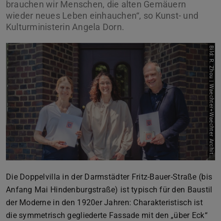
brauchen wir Menschen, die alten Gemäuern
wieder neues Leben einhauchen“, so Kunst- und
Kulturministerin Angela Dorn.
B
i
l
d
:
R
.
Z
h
o
u
|
W
a
e
c
h
t
e
r
+
W
a
e
c
h
t
e
r
A
r
c
h
i
t
k
t
e
e
n
Die Doppelvilla in der Darmstädter Fritz-Bauer-Straße (bis
Anfang Mai Hindenburgstraße) ist typisch für den Baustil
der Moderne in den 1920er Jahren: Charakteristisch ist
die symmetrisch gegliederte Fassade mit den „über Eck“