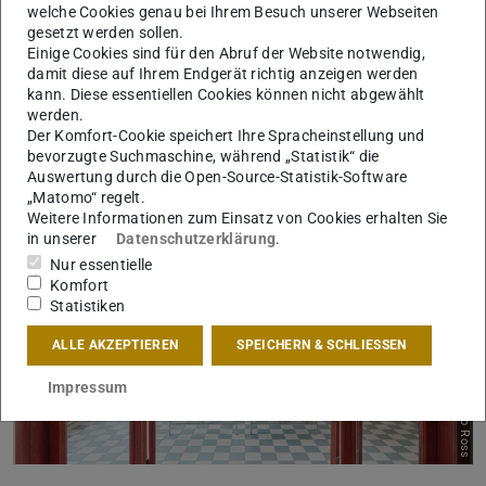
Befund wiederhergestellt und das Parkett im
welche Cookies genau bei Ihrem Besuch unserer Webseiten
Obergeschoss ergänzt. Bei der Sanierung in den Jahren
gesetzt werden sollen.
Einige Cookies sind für den Abruf der Website notwendig,
2019–2020 wurden spätere Überformungen zurückgebaut
damit diese auf Ihrem Endgerät richtig anzeigen werden
und bauzeitliche Elemente konnten freigelegt und erhalten
kann. Diese essentiellen Cookies können nicht abgewählt
werden. Das Gebäude strahlt nun wieder in seiner
werden.
Der Komfort-Cookie speichert Ihre Spracheinstellung und
ursprünglichen Schönheit.
bevorzugte Suchmaschine, während „Statistik“ die
Auswertung durch die Open-Source-Statistik-Software
„Matomo“ regelt.
Weitere Informationen zum Einsatz von Cookies erhalten Sie
in unserer
Datenschutzerklärung
.
Nur essentielle
Komfort
Statistiken
ALLE AKZEPTIEREN
SPEICHERN & SCHLIESSEN
Zurück
Vor
Bild: Thilo Ross
Impressum