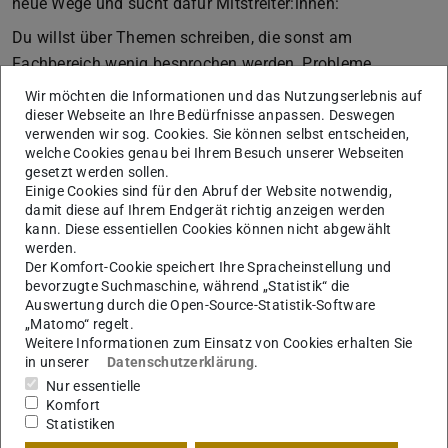
neue Wege und sucht dafür Mitstreiter:innen:
Du willst über Themen schreiben, die sonst am
Fachbereich wenig besprochen werden, Probleme
thematisieren, Musik empfehlen, anderen Studierenden
Wir möchten die Informationen und das Nutzungserlebnis auf
helfen, sich zurecht zu finden, Fotografien veröffentlichen,
dieser Webseite an Ihre Bedürfnisse anpassen. Deswegen
verwenden wir sog. Cookies. Sie können selbst entscheiden,
grafisch experimentieren, eine Kolumne schreiben, über
welche Cookies genau bei Ihrem Besuch unserer Webseiten
deine Leidenschaften berichten, interessante Menschen
gesetzt werden sollen.
Einige Cookies sind für den Abruf der Website notwendig,
interviewen, Bücher empfehlen, in einer Redaktion
damit diese auf Ihrem Endgerät richtig anzeigen werden
diskutieren, Comics zeichnen, über Klatsch und Tratsch
kann. Diese essentiellen Cookies können nicht abgewählt
schreiben, Thesen formulieren, Essays schreiben,
werden.
Der Komfort-Cookie speichert Ihre Spracheinstellung und
Horoskope verfassen …
bevorzugte Suchmaschine, während „Statistik“ die
Dann melde dich bei der @magazin.blaupause
Auswertung durch die Open-Source-Statistik-Software
„Matomo“ regelt.
Und halte die Augen nach einem Stegreif des
Weitere Informationen zum Einsatz von Cookies erhalten Sie
in unserer
Datenschutzerklärung
.
Fachbereichs BILDNERISCHES GESTALTEN offen. Es
Nur essentielle
werden Magazinbeitrags-Vorschläge für das Magazin
Komfort
gesucht, die anschließend in der Redaktion diskutiert
Statistiken
werden.