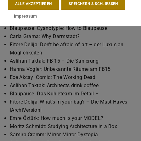
ALLE AKZEPTIEREN
SPEICHERN & SCHLIESSEN
Die Beiträge der 2. Ausgabe:
Impressum
Franka Wolf: Lei.den.schaft? Eine Ode an das Blau
Blaupause: Cyanotypie: How to Blaupause.
Carla Grama: Why Darmstadt?
Fitore Delija: Don’t be afraid of art – der Luxus an
Möglichkeiten
Aslihan Taktak: FB 15 – Die Sanierung
Hanna Vogler: Unbekannte Räume am FB15
Ece Akcay: Comic: The Working Dead
Aslihan Taktak: Architects drink coffee
Blaupause: Das Kuhleteam im Detail –
Fitore Delija; What’s in your bag? – Die Must Haves
[ArchiVersion]
Emre Öztürk: How much is your MODEL?
Moritz Schmidt: Studying Architecture in a Box
Samira Cramm: Mirror Mirror Dystopia