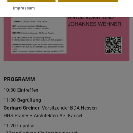
Impressum
PROGRAMM
10:30 Eintreffen
11:00 Begrüßung
Gerhard Greiner
, Vorsitzender BDA Hessen
HHS Planer + Architekten AG, Kassel
11:20 Impulse