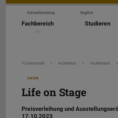
Menü
überspringen
Schnelleinstieg
English
Fachbereich
Studieren
Sie befinden sich hier:
TU Darmstadt
Architektur
Fachbereich
zurück
Life on Stage
Preisverleihung und Ausstellungser
17.10.2023