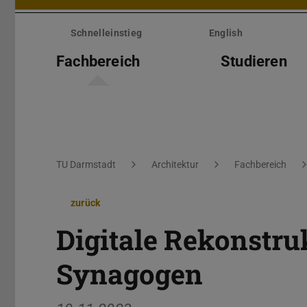
Menü
überspringen
Schnelleinstieg
English
Fachbereich
Studieren
Sie befinden sich hier:
TU Darmstadt
Architektur
Fachbereich
zurück
Digitale Rekonstruk
Synagogen