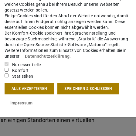
welche Cookies genau bei Ihrem Besuch unserer Webseiten
gesetzt werden sollen.
Einige Cookies sind für den Abruf der Website notwendig, damit
diese auf Ihrem Endgerät richtig anzeigen werden kann. Diese
essentiellen Cookies können nicht abgewählt werden.
Der Komfort-Cookie speichert Ihre Spracheinstellung und
bevorzugte Suchmaschine, während „Statistik“ die Auswertung
durch die Open-Source-Statistik-Software „Matomo“ regelt.
Weitere Informationen zum Einsatz von Cookies erhalten Sie in
unserer
Datenschutzerklärung
.
Nur essentielle
Komfort
Statistiken
nacht vom 9. November 1938 erstrahlten einige
ALLE AKZEPTIEREN
SPEICHERN & SCHLIESSEN
eu. Der WJC zeigte in Kooperation mit dem
sraelitischen Religionsgesellschaft in Österreich
Impressum
rreich digitale Rekonstruktionen der Synagogen.
n an einigen Standorten einen virtuellen