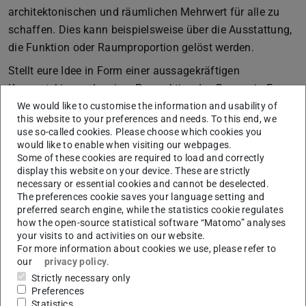
architektonischen und räumlichen Mehrwert für alle zu
schaffen. Dies kann beispielsweise über die Ausstattung,
die Funktion oder Raumproportion gelöst werden.
Stellt eure Idee in Form einer aussagekräftigen
Konzeptskizze oder einer Perspektive des Raums in Form
eines A4-Linolschnitt dar.
We would like to customise the information and usability of
this website to your preferences and needs. To this end, we
Abgabe ist am 25.06.2024 um 12.00 Uhr am Fachgebiet
use so-called cookies. Please choose which cookies you
would like to enable when visiting our webpages.
Bildnerisches Gestalten in der Galerie Parkhaus.
Some of these cookies are required to load and correctly
Der Druck erfolgt durch das Sichten 27 Team in
display this website on your device. These are strictly
necessary or essential cookies and cannot be deselected.
Zusammenarbeit mit Prof. Katharina Immekus und Kai
The preferences cookie saves your language setting and
Altheim.
preferred search engine, while the statistics cookie regulates
how the open-source statistical software “Matomo” analyses
Die A4-Linolplatte sowie das Linolbesteck und
your visits to and activities on our website.
Kohlepapier können im Rahmen der Ausgabe am
For more information about cookies we use, please refer to
our
privacy policy
.
04.06.2024, 16.00 Uhr auf dem Sichtenflohmarkt
Strictly necessary only
erworben werden.
Preferences
Statistics
Wir freuen uns auf viele kreative Abgaben von euch!