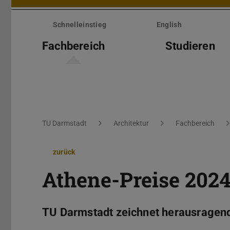
Menü
überspringen
Schnelleinstieg
English
Fachbereich
Studieren
Sie befinden sich hier:
TU Darmstadt
Architektur
Fachbereich
zurück
Athene-Preise 2024
TU Darmstadt zeichnet herausragend