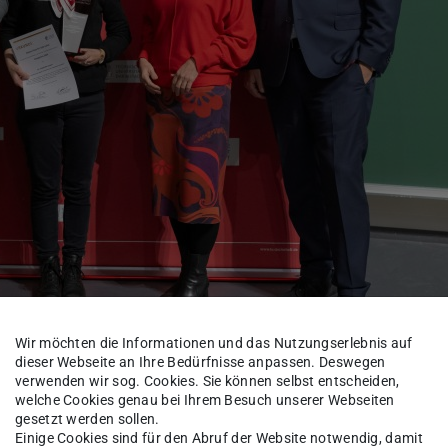
i.) erhielten den Hauptpreis für die Aufarbeitung der globalen
der „Forschungswerkstatt zur Geschichte des Instituts für Tro
Wir möchten die Informationen und das Nutzungserlebnis auf
dieser Webseite an Ihre Bedürfnisse anpassen. Deswegen
verwenden wir sog. Cookies. Sie können selbst entscheiden,
welche Cookies genau bei Ihrem Besuch unserer Webseiten
lt in diesem Jahr ein interdisziplinär
gesetzt werden sollen.
Einige Cookies sind für den Abruf der Website notwendig, damit
d im Fachbereich Gesellschafts- und