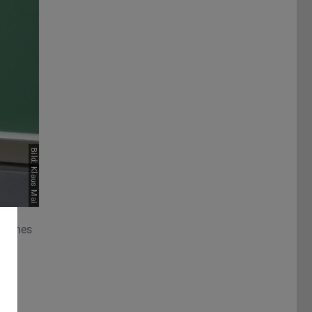
Bild: Klaus Mai
 TU-
pisches