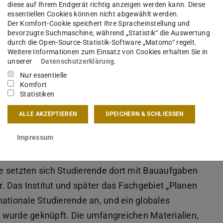
diese auf Ihrem Endgerät richtig anzeigen werden kann. Diese
e Lausch, seinerzeit Postdoc am Fachbereich
essentiellen Cookies können nicht abgewählt werden.
Der Komfort-Cookie speichert Ihre Spracheinstellung und
erkstatt zur Geschichte des Instituts für
bevorzugte Suchmaschine, während „Statistik“ die Auswertung
r Jahre)“ ein Stück TU-Historie: die Geschichte
durch die Open-Source-Statistik-Software „Matomo“ regelt.
Weitere Informationen zum Einsatz von Cookies erhalten Sie in
es Bauen, später Fachgebiet Planen und Bauen in
unserer
Datenschutzerklärung
.
Nur essentielle
Komfort
Statistiken
den weit in die Vergangenheit: 1970 reiste eine
ALLE AKZEPTIEREN
SPEICHERN & SCHLIESSEN
mstadt mit dem Auto bis nach Accra, der
Impressum
epasste Bautechniken vor Ort zu
stitut für Tropisches Bauen“ im Fachbereich
hre setzten sich Studierende dort mit Bauaufgaben
 Das Institut und später das Fachgebiet „Planen
nationale Studierende an, und ein globales
 wurde geknüpft. Die umfangreichen Materialien,